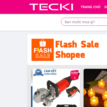
TRANG CHỦ
D
0