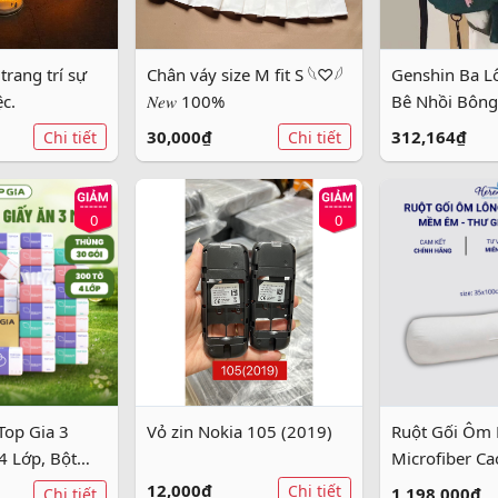
trang trí sự
Chân váy size M fit S 𓆩♡𓆪
Genshin Ba L
ệc.
𝑁𝑒𝑤 100%
Bê Nhồi Bôn
30,000₫
312,164₫
Chi tiết
Chi tiết
0
0
Top Gia 3
Vỏ zin Nokia 105 (2019)
Ruột Gối Ôm 
4 Lớp, Bột
Microfiber Ca
ên Nhiên An
35*100cm H
12,000₫
Chi tiết
1,198,000₫
Chi tiết