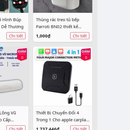
ô Hình Búp
Thùng rác treo tủ bếp
g Dễ Thương
Parroti BN02 thiết kế
thông minh, tiện lợi
1,000₫
Chi tiết
Chi tiết
0
0
Lông Vũ
Thiết Bị Chuyển Đổi 4
o Cấp
Trong 1 Cho apple carplay
ERENA - Mềm
& android & ariplay
1,737,446₫
Chi tiết
Chi tiết