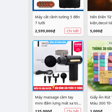
Máy cắt rãnh tường 5 đến
Nến Điện Tử 
7 lưỡi
kiện,decol ti
2,599,000₫
5,000₫
Chi tiết
25
Máy massage cầm tay
Giấy Ăn Rút 
mini đấm lưng mát xa trị
Màu 300 Tờ 
liệu cổ vai gáy 4 đầu 6 chế
Giấy Từ Thi
135,000₫
1,000₫
Chi tiết