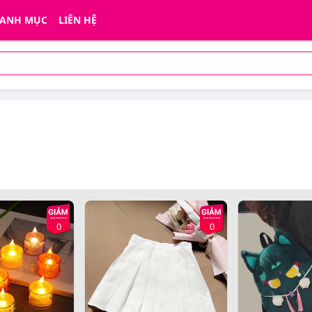
ANH MỤC
LIÊN HỆ
0
0