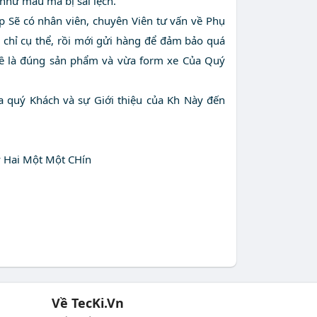
như mẫu mã bị sai lệch.
 Sẽ có nhân viên, chuyên Viên tư vấn về Phụ
ịa chỉ cụ thể, rồi mới gửi hàng để đảm bảo quá
ề là đúng sản phẩm và vừa form xe Của Quý
quý Khách và sự Giới thiệu của Kh Này đến
y Hai Một Một CHín
Về TecKi.Vn