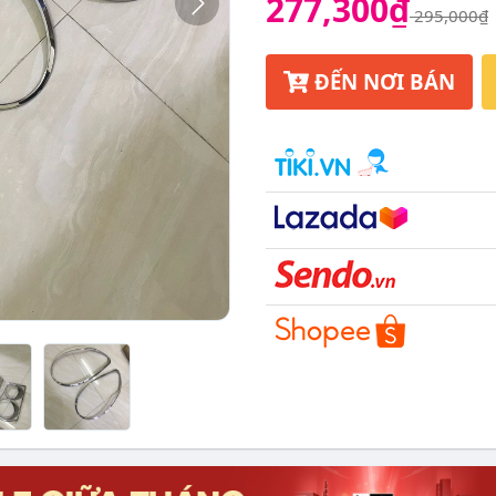
277,300₫
295,000₫
ĐẾN NƠI BÁN