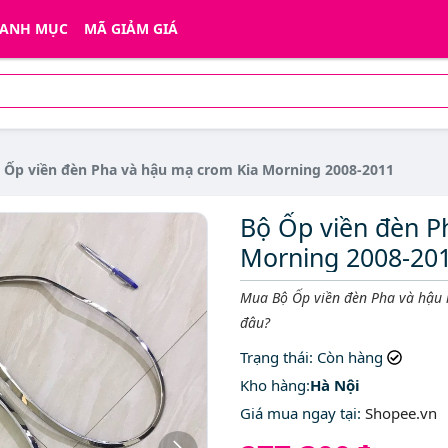
ANH MỤC
MÃ GIẢM GIÁ
 Ốp viền đèn Pha và hậu mạ crom Kia Morning 2008-2011
Bộ Ốp viền đèn P
Morning 2008-20
Mô tả ngắn
Mua Bộ Ốp viền đèn Pha và hậu 
đâu?
Trạng thái
: Còn hàng
Kho hàng:
Hà Nội
Giá mua ngay tại
:
Shopee.vn