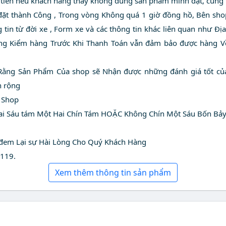
 tiền nếu khách hàng thấy không dúng sản phẩm mình đặt, cũng 
ặt thành Công , Trong vòng Không quá 1 giờ đồng hồ, Bên shop
g tin từ đời xe , Form xe và các thông tin khác liên quan như Đ
ồng Kiểm hàng Trước Khi Thanh Toán vẫn đảm bảo được hàng V
ằng Sản Phẩm Của shop sẽ Nhận được những đánh giá tốt của 
n rộng
 Shop
Hai Sáu tám Một Hai Chín Tám HOẶC Không Chín Một Sáu Bốn Bả
 đem Lại sự Hài Lòng Cho Quý Khách Hàng
 119.
Xem thêm thông tin sản phẩm