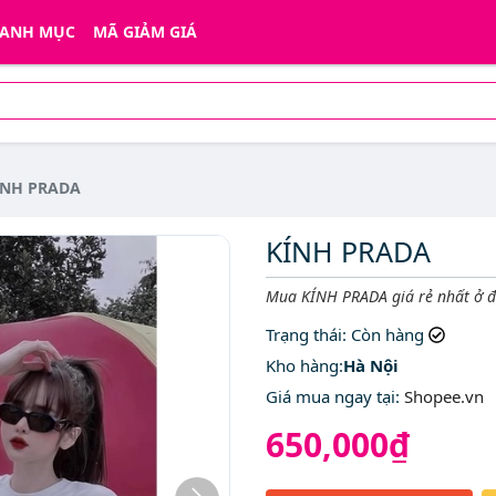
ANH MỤC
MÃ GIẢM GIÁ
ÍNH PRADA
KÍNH PRADA
Mô tả ngắn
Mua KÍNH PRADA giá rẻ nhất ở 
Trạng thái
: Còn hàng
Kho hàng:
Hà Nội
Giá mua ngay tại
:
Shopee.vn
650,000₫