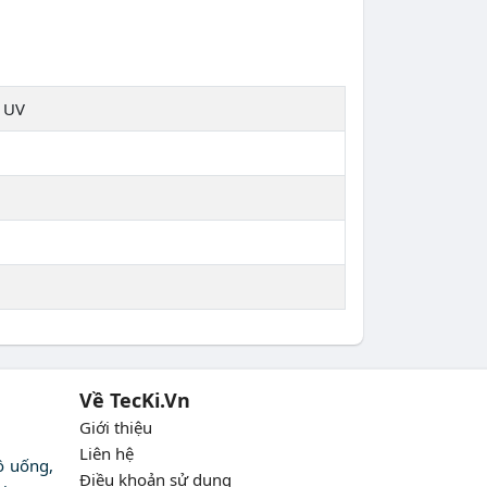
a UV
Về TecKi.Vn
Giới thiệu
Liên hệ
ồ uống,
Điều khoản sử dụng