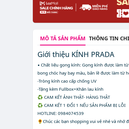
MÔ TẢ
SẢN PHẨM
THÔNG TIN CHI
Giới thiệu KÍNH PRADA
▪️ Chất liệu gọng kính: Gọng kính được làm từ
bong chóc hay bay màu, bản lề được làm từ h
-Tròng kính cao cấp chống UV
-Tặng kèm Fullbox+Khăn lau kính
♻️ CAM KẾT ẢNH THẬT- HÀNG THẬT
♻️ CAM KẾT 1 ĐỔI 1 NẾU SẢN PHẨM BỊ LỖI
HOTLINE: 0984074539
🌻Chúc các bạn shopping vui vẻ nhé và nhớ đ