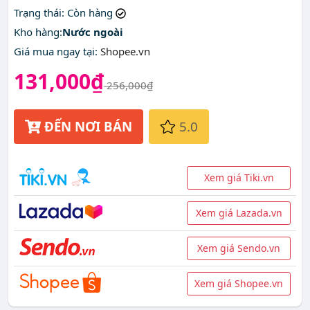
Trạng thái
: Còn hàng
Kho hàng:
Nước ngoài
Giá mua ngay tại
:
Shopee.vn
131,000₫
256,000₫
ĐẾN NƠI BÁN
5.0
Xem giá Tiki.vn
Xem giá Lazada.vn
Xem giá Sendo.vn
Xem giá Shopee.vn