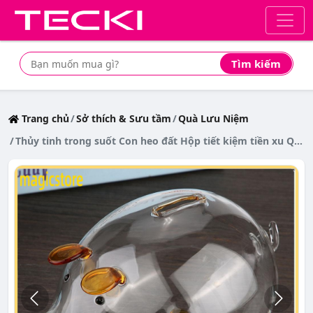
Tìm kiếm
Tìm mua sản phẩm giá rẻ nhất
Trang chủ
Sở thích & Sưu tầm
Quà Lưu Niệm
Thủy tinh trong suốt Con heo đất Hộp tiết kiệm tiền xu Quà tặng trẻ em