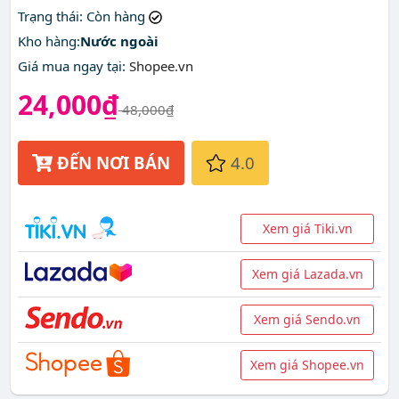
Trạng thái
: Còn hàng
Kho hàng:
Nước ngoài
Giá mua ngay tại
:
Shopee.vn
24,000₫
48,000₫
ĐẾN NƠI BÁN
4.0
Xem giá Tiki.vn
Xem giá Lazada.vn
Xem giá Sendo.vn
Xem giá Shopee.vn