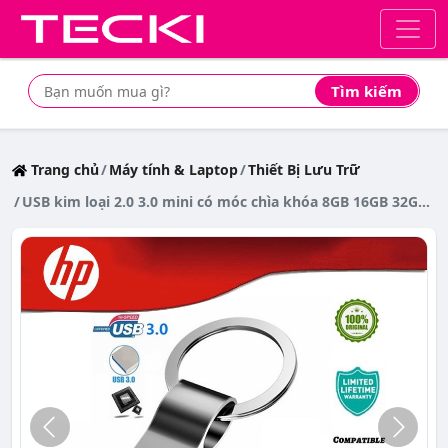
Tìm kiếm
Tìm mua sản phẩm giá rẻ nhất
Trang chủ
Máy tính & Laptop
Thiết Bị Lưu Trữ
USB kim loại 2.0 3.0 mini có móc chìa khóa 8GB 16GB 32GB 64GB 128GB 128GB lưu trữ 2TB 1TB