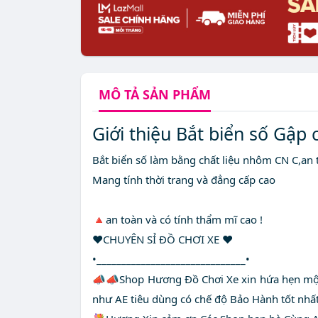
MÔ TẢ
SẢN PHẨM
Giới thiệu Bắt biển số Gập 
Bắt biển số làm bằng chất liệu nhôm CN C,an t
Mang tính thời trang và đẳng cấp cao
🔺an toàn và có tính thẩm mĩ cao !
❤️CHUYÊN SỈ ĐỒ CHƠI XE ❤️
•______________________________•
📣📣Shop Hương Đồ Chơi Xe xin hứa hẹn một 
như AE tiêu dùng có chế độ Bảo Hành tốt nhất v