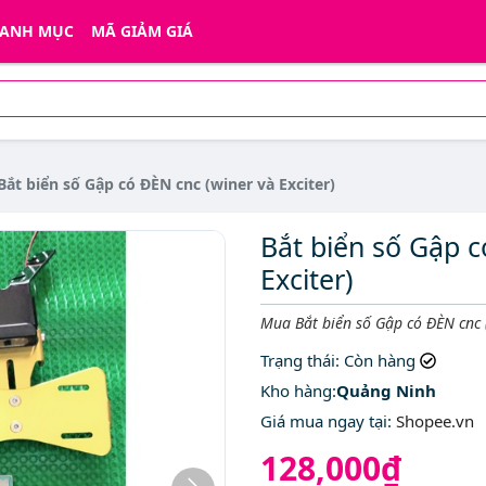
ANH MỤC
MÃ GIẢM GIÁ
Bắt biển số Gập có ĐÈN cnc (winer và Exciter)
Bắt biển số Gập c
Exciter)
Mô tả ngắn
Mua Bắt biển số Gập có ĐÈN cnc (
Trạng thái
: Còn hàng
Kho hàng:
Quảng Ninh
Giá mua ngay tại
:
Shopee.vn
128,000₫