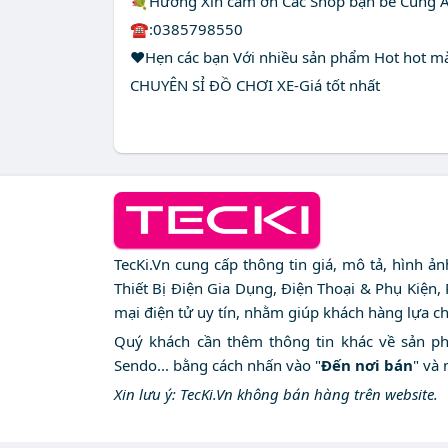
💐Hương Xin cảm ơn Các Shop bạn bè Cùng 
☎️:0385798550
❤️Hẹn các bạn Với nhiều sản phẩm Hot hot mà
CHUYÊN SỈ ĐỒ CHƠI XE-Giá tốt nhất
TecKi.Vn cung cấp thông tin giá, mô tả, hình ả
Thiết Bị Điện Gia Dụng, Điện Thoại & Phụ Kiện,
mại điện tử uy tín, nhằm giúp khách hàng lựa c
Quý khách cần thêm thông tin khác về sản phẩm
Sendo... bằng cách nhấn vào "
Đến nơi bán
" và 
Xin lưu ý: TecKi.Vn không bán hàng trên website.