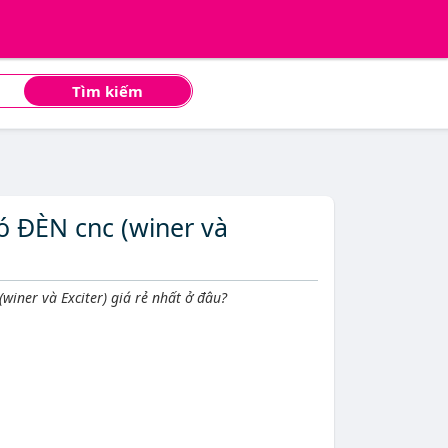
Tìm kiếm
ó ĐÈN cnc (winer và
winer và Exciter) giá rẻ nhất ở đâu?