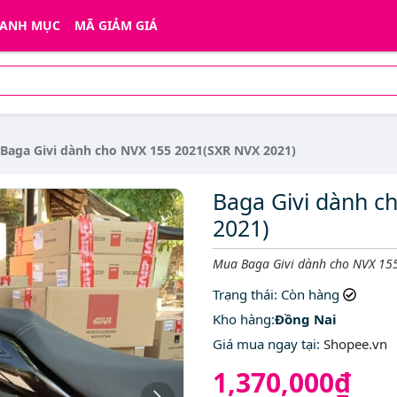
ANH MỤC
MÃ GIẢM GIÁ
Baga Givi dành cho NVX 155 2021(SXR NVX 2021)
Baga Givi dành c
2021)
Mô tả ngắn
Mua Baga Givi dành cho NVX 155
Trạng thái
: Còn hàng
Kho hàng:
Đồng Nai
Giá mua ngay tại
:
Shopee.vn
1,370,000₫