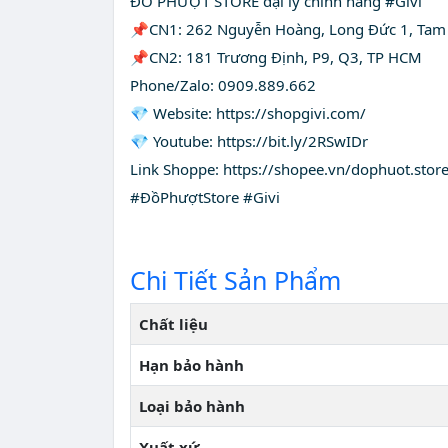
ĐỒ PHƯỢT STORE đại lý chính hãng #Givi
📌CN1: 262 Nguyễn Hoàng, Long Đức 1, Tam 
📌CN2: 181 Trương Định, P9, Q3, TP HCM
Phone/Zalo: 0909.889.662
💎 Website: https://shopgivi.com/
💎 Youtube: https://bit.ly/2RSwIDr
Link Shoppe: https://shopee.vn/dophuot.stor
#ĐồPhượtStore #Givi
Chi Tiết Sản Phẩm
Chất liệu
Hạn bảo hành
Loại bảo hành
Xuất xứ