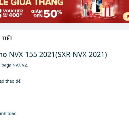
 TIẾT
 cho NVX 155 2021(SXR NVX 2021)
y baga NVX V2.
ed theo đế.
anh toán.