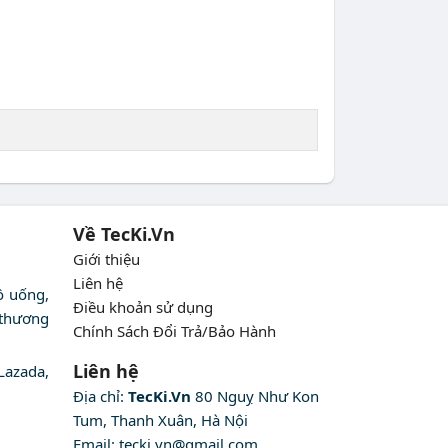
Về TecKi.Vn
Giới thiệu
Liên hệ
ồ uống,
Điều khoản sử dụng
 thương
Chính Sách Đổi Trả/Bảo Hành
Liên hệ
Lazada,
Địa chỉ:
TecKi.Vn
80 Nguỵ Như Kon
Tum, Thanh Xuân, Hà Nội
Email:
tecki.vn@gmail.com