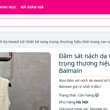
ANH MỤC
MÃ GIẢM GIÁ
h dạ tweed nữ thiết kế sang trọng thương hiệu thời trang cao 
Đầm sát nách dạ 
trọng thương hiệu
Balmain
Mô tả ngắn
Mua Đầm sát nách dạ tweed nữ th
Balmain giá rẻ nhất ở đâu?
Trạng thái
: Còn hàng
Kho hàng:
Hà Nội
Giá mua ngay tại
:
Shopee.vn