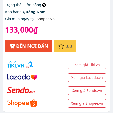
Trạng thái
: Còn hàng
Kho hàng:
Quảng Nam
Giá mua ngay tại
:
Shopee.vn
133,000₫
ĐẾN NƠI BÁN
0.0
Xem giá Tiki.vn
Xem giá Lazada.vn
Xem giá Sendo.vn
Xem giá Shopee.vn