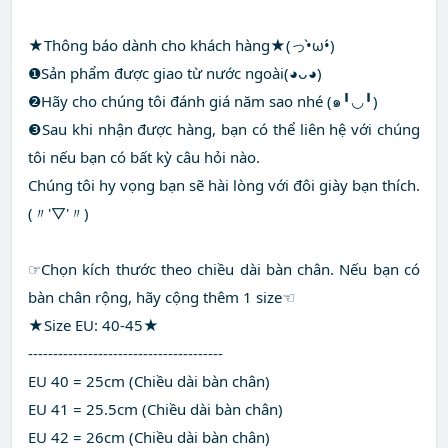
★Thông báo dành cho khách hàng★(っ•̀ω•́)
❶Sản phẩm được giao từ nước ngoài(◕ᴗ◕)
❷Hãy cho chúng tôi đánh giá năm sao nhé (๑╹◡╹)
❸Sau khi nhận được hàng, bạn có thể liên hệ với chúng
tôi nếu bạn có bất kỳ câu hỏi nào.
Chúng tôi hy vọng bạn sẽ hài lòng với đôi giày bạn thích.
(〃'▽'〃)
☞Chọn kích thước theo chiều dài bàn chân. Nếu bạn có
bàn chân rộng, hãy cộng thêm 1 size☜
★Size EU: 40-45★
---------------------------------------
EU 40 = 25cm (Chiều dài bàn chân)
EU 41 = 25.5cm (Chiều dài bàn chân)
EU 42 = 26cm (Chiều dài bàn chân)