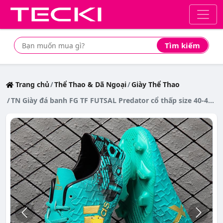
Tìm kiếm
Tìm mua sản phẩm giá rẻ nhất
Trang chủ
Thể Thao & Dã Ngoại
Giày Thể Thao
TN Giày đá banh FG TF FUTSAL Predator cổ thấp size 40-45 dùng trên sân cỏ tự nhiên và sân cỏ nhân tạo màu sắc tùy chọn