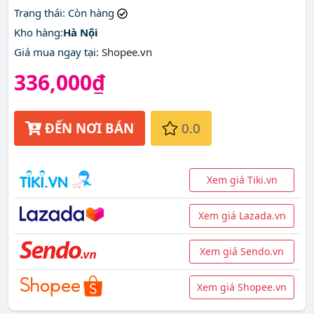
giá rẻ nhất ở đâu?
Trạng thái
: Còn hàng
Kho hàng:
Hà Nội
Giá mua ngay tại
:
Shopee.vn
336,000₫
ĐẾN NƠI BÁN
0.0
Xem giá Tiki.vn
Xem giá Lazada.vn
Xem giá Sendo.vn
Xem giá Shopee.vn