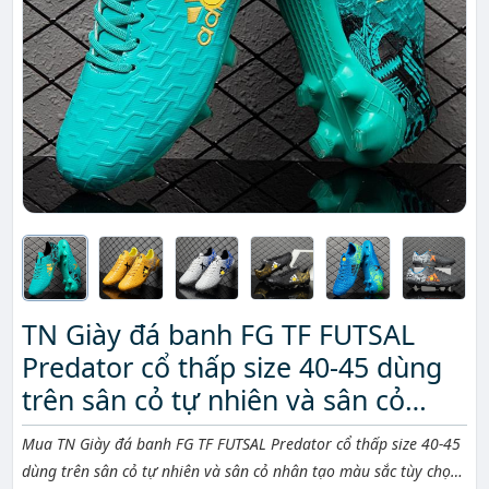
TN Giày đá banh FG TF FUTSAL
Predator cổ thấp size 40-45 dùng
trên sân cỏ tự nhiên và sân cỏ
nhân tạo màu sắc tùy chọn
Mô tả ngắn
Mua TN Giày đá banh FG TF FUTSAL Predator cổ thấp size 40-45
dùng trên sân cỏ tự nhiên và sân cỏ nhân tạo màu sắc tùy chọn