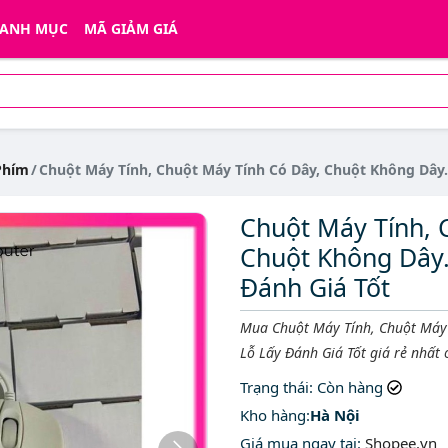
ANH MỤC
MÃ GIẢM GIÁ
Phím
Chuột Máy Tính, Chuột Máy Tính Có Dây, Chuột Không Dây.
Chuột Máy Tính, 
Chuột Không Dây.
Đánh Giá Tốt
Mô tả ngắn
Mua Chuột Máy Tính, Chuột Máy 
Lỗ Lấy Đánh Giá Tốt giá rẻ nhất 
Trạng thái
: Còn hàng
Kho hàng:
Hà Nội
Giá mua ngay tại
:
Shopee.vn