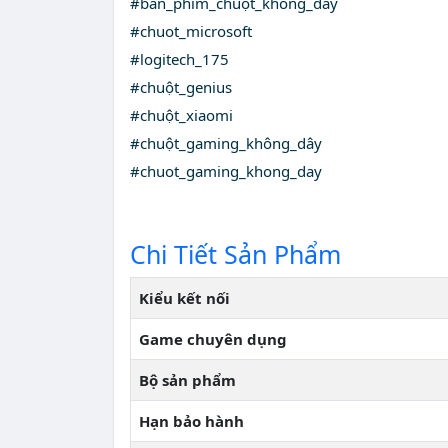
#bàn_phím_chuột_không_dây
#chuot_microsoft
#logitech_175
#chuột_genius
#chuột_xiaomi
#chuột_gaming_không_dây
#chuot_gaming_khong_day
Chi Tiết Sản Phẩm
Kiểu kết nối
Game chuyên dụng
Bộ sản phẩm
Hạn bảo hành