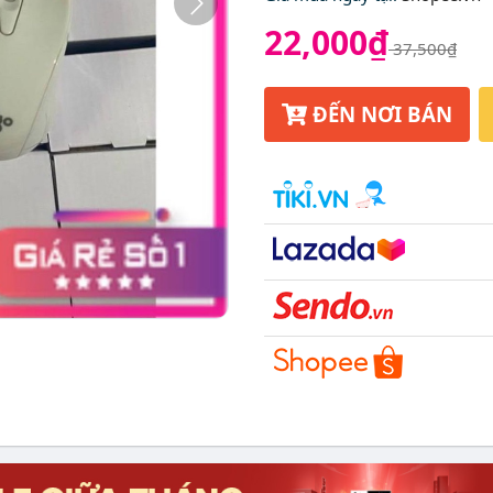
22,000₫
37,500₫
ĐẾN NƠI BÁN