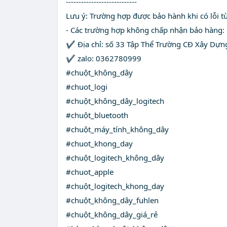
----------------------------
Lưu ý: Trường hợp được bảo hành khi có lỗi từ 
- Các trường hợp không chấp nhận bảo hàng: L
✔️ Địa chỉ: số 33 Tập Thể Trường CĐ Xây Dựng
✔️ zalo: 0362780999
#chuột_không_dây
#chuot_logi
#chuột_không_dây_logitech
#chuột_bluetooth
#chuột_máy_tính_không_dây
#chuot_khong_day
#chuột_logitech_không_dây
#chuot_apple
#chuột_logitech_khong_day
#chuột_không_dây_fuhlen
#chuột_không_dây_giá_rẻ