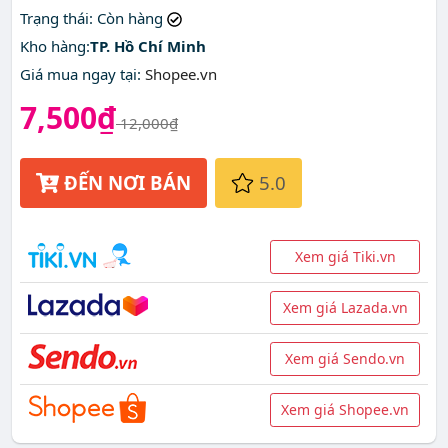
Trạng thái
: Còn hàng
Kho hàng:
TP. Hồ Chí Minh
Giá mua ngay tại
:
Shopee.vn
7,500₫
12,000₫
ĐẾN NƠI BÁN
5.0
Xem giá Tiki.vn
Xem giá Lazada.vn
Xem giá Sendo.vn
Xem giá Shopee.vn