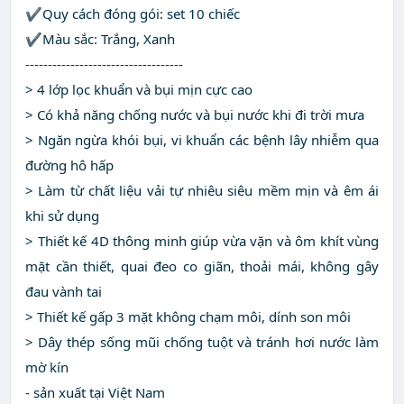
✔️Quy cách đóng gói: set 10 chiếc
✔️Màu sắc: Trắng, Xanh
-----------------------------------
> 4 lớp lọc khuẩn và bụi mịn cực cao
> Có khả năng chống nước và bụi nước khi đi trời mưa
> Ngăn ngừa khói bụi, vi khuẩn các bệnh lây nhiễm qua
đường hô hấp
> Làm từ chất liệu vải tự nhiêu siêu mềm mịn và êm ái
khi sử dụng
> Thiết kế 4D thông minh giúp vừa vặn và ôm khít vùng
mặt cần thiết, quai đeo co giãn, thoải mái, không gây
đau vành tai
> Thiết kế gấp 3 mặt không chạm môi, dính son môi
> Dây thép sống mũi chống tuột và tránh hơi nước làm
mờ kín
- sản xuất tại Việt Nam