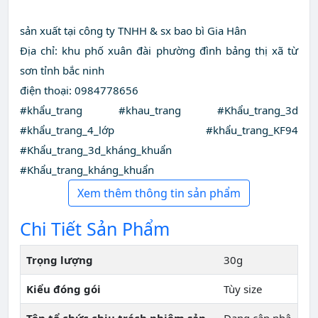
sản xuất tại công ty TNHH & sx bao bì Gia Hân
Địa chỉ: khu phố xuân đài phường đình bảng thị xã từ
sơn tỉnh bắc ninh
điện thoại: 0984778656
#khẩu_trang #khau_trang #Khẩu_trang_3d
#khẩu_trang_4_lớp #khẩu_trang_KF94
#Khẩu_trang_3d_kháng_khuẩn
#Khẩu_trang_kháng_khuẩn
Xem thêm thông tin sản phẩm
Chi Tiết Sản Phẩm
Trọng lượng
30g
Kiểu đóng gói
Tùy size