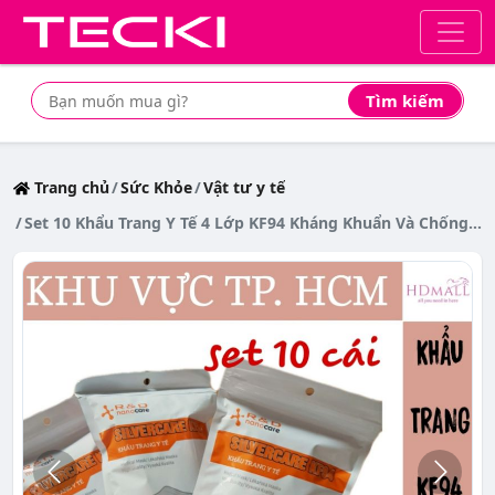
Tìm kiếm
Tìm mua sản phẩm giá rẻ nhất
Trang chủ
Sức Khỏe
Vật tư y tế
Set 10 Khẩu Trang Y Tế 4 Lớp KF94 Kháng Khuẩn Và Chống Bụi Mịn Cao Cấp