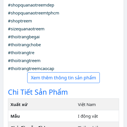
#shopquanaotreemdep
#shopquanaotreemtphcm
#shoptreem
#sizequanaotreem
#thoitrangbegai
#thoitrangchobe
#thoitrangtre
#thoitrangtreem
#thoitrangtreemcaocap
Xem thêm thông tin sản phẩm
Chi Tiết Sản Phẩm
Xuất xứ
Việt Nam
Mẫu
I động vật