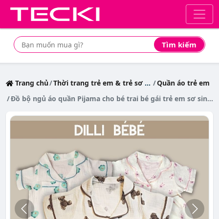
Tìm kiếm
Tìm mua sản phẩm giá rẻ nhất
Trang chủ
Thời trang trẻ em & trẻ sơ sinh
Quần áo trẻ em
Đồ bộ ngủ áo quần Pijama cho bé trai bé gái trẻ em sơ sinh 0 12 tháng vải Muslin Gấu Teddy - Dilli Bebe