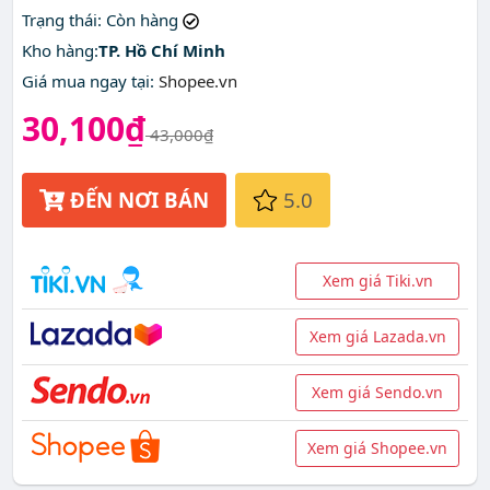
đâu?
Trạng thái
: Còn hàng
Kho hàng:
TP. Hồ Chí Minh
Giá mua ngay tại
:
Shopee.vn
30,100₫
43,000₫
ĐẾN NƠI BÁN
5.0
Xem giá Tiki.vn
Xem giá Lazada.vn
Xem giá Sendo.vn
Xem giá Shopee.vn