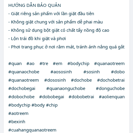
HƯỚNG DẪN BẢO QUẢN
- Giặt riêng sản phẩm với lần giặt đầu tiên
- Không giặt chung với sản phẩm dễ phai màu
- Không sử dụng bột giặt có chất tẩy nồng độ cao
- Lộn trái đồ khi giặt và phơi
- Phơi trang phục ở nơi râm mát, tránh ánh nắng quá gắt
#quan #ao #tre #em #bodychip #quanaotreem
#quanaochobe #aososinh #sosinh #dobo
#quanaotreem #dososinh #dochobe #dochobetrai
#dochobegai #quanaonguchobe #donguchobe
#dobochobe #dobobegai #dobobetrai #aolienquan
#bodychip #body #chip
#aotreem
#bexinh
#cuahangquanaotreem