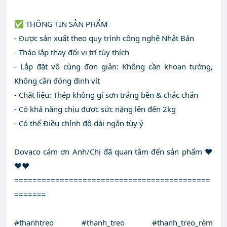
✅ THÔNG TIN SẢN PHẨM
- Được sản xuất theo quy trình công nghệ Nhật Bản
- Tháo lắp thay đổi vị trí tùy thích
- Lắp đặt vô cùng đơn giản: Không cần khoan tường,
Không cần đóng đinh vít
- Chất liệu: Thép không gỉ sơn trắng bền & chắc chắn
- Có khả năng chịu được sức nặng lên đến 2kg
- Có thể Điều chỉnh độ dài ngắn tùy ý
Dovaco cám ơn Anh/Chị đã quan tâm đến sản phẩm ❤️
❤️❤️
===========================================
=======
#thanhtreo #thanh_treo #thanh_treo_rèm