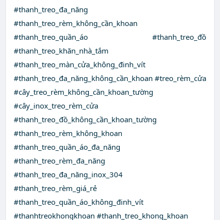
#thanh_treo_đa_năng
#thanh_treo_rèm_không_cần_khoan
#thanh_treo_quần_áo #thanh_treo_đồ
#thanh_treo_khăn_nhà_tắm
#thanh_treo_màn_cửa_không_đinh_vít
#thanh_treo_đa_năng_không_cần_khoan #treo_rèm_cửa
#cây_treo_rèm_không_cần_khoan_tường
#cây_inox_treo_rèm_cửa
#thanh_treo_đồ_không_cần_khoan_tường
#thanh_treo_rèm_không_khoan
#thanh_treo_quần_áo_đa_năng
#thanh_treo_rèm_đa_năng
#thanh_treo_đa_năng_inox_304
#thanh_treo_rèm_giá_rẻ
#thanh_treo_quần_áo_không_đinh_vít
#thanhtreokhongkhoan #thanh_treo_khong_khoan