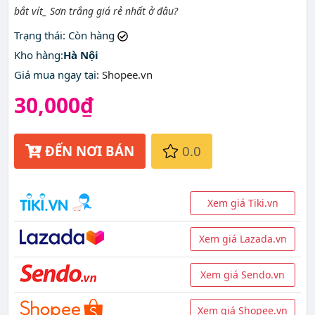
bắt vít_ Sơn trắng giá rẻ nhất ở đâu?
Trạng thái
: Còn hàng
Kho hàng:
Hà Nội
Giá mua ngay tại
:
Shopee.vn
30,000₫
ĐẾN NƠI BÁN
0.0
Xem giá Tiki.vn
Xem giá Lazada.vn
Xem giá Sendo.vn
Xem giá Shopee.vn