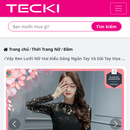
Tìm kiếm
Tìm mua sản phẩm giá rẻ nhất
Trang chủ
Thời Trang Nữ
Đầm
Váy Ren Lưới Nữ Hai Kiểu Dáng Ngắn Tay Và Dài Tay Họa Tiết Ren Bắt Mắt Dáng Ôm Có Size Dưới 65kg