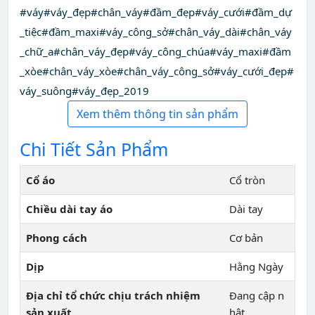
#váy#váy_đẹp#chân_váy#đầm_đẹp#váy_cưới#đầm_dự
_tiệc#đầm_maxi#váy_công_sở#chân_váy_dài#chân_váy
_chữ_a#chân_váy_đẹp#váy_công_chúa#váy_maxi#đầm
_xòe#chân_váy_xòe#chân_váy_công_sở#váy_cưới_đẹp#
váy_suông#váy_đẹp_2019
Xem thêm thông tin sản phẩm
Chi Tiết Sản Phẩm
Cổ áo
Cổ tròn
Chiều dài tay áo
Dài tay
Phong cách
Cơ bản
Dịp
Hằng Ngày
Địa chỉ tổ chức chịu trách nhiệm
Đang cập n
sản xuất
hật