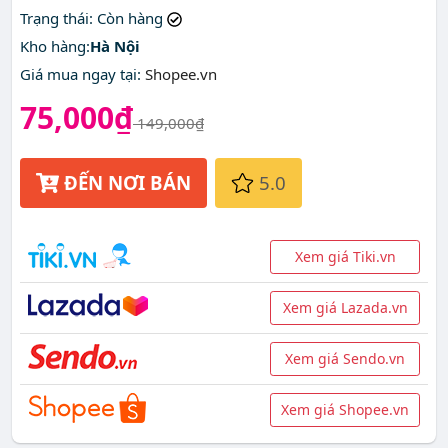
Trạng thái
: Còn hàng
Kho hàng:
Hà Nội
Giá mua ngay tại
:
Shopee.vn
75,000₫
149,000₫
ĐẾN NƠI BÁN
5.0
Xem giá Tiki.vn
Xem giá Lazada.vn
Xem giá Sendo.vn
Xem giá Shopee.vn