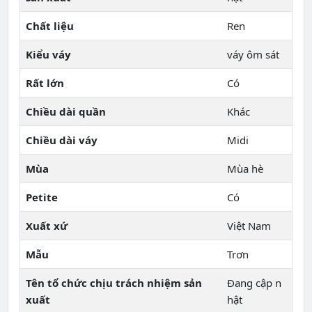
Chất liệu
Ren
Kiểu váy
váy ôm sát
Rất lớn
Có
Chiều dài quần
Khác
Chiều dài váy
Midi
Mùa
Mùa hè
Petite
Có
Xuất xứ
Việt Nam
Mẫu
Trơn
Tên tổ chức chịu trách nhiệm sản
Đang cập n
xuất
hật