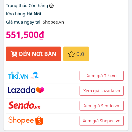
đâu?
Trạng thái
: Còn hàng
Kho hàng:
Hà Nội
Giá mua ngay tại
:
Shopee.vn
551,500₫
ĐẾN NƠI BÁN
0.0
Xem giá Tiki.vn
Xem giá Lazada.vn
Xem giá Sendo.vn
Xem giá Shopee.vn