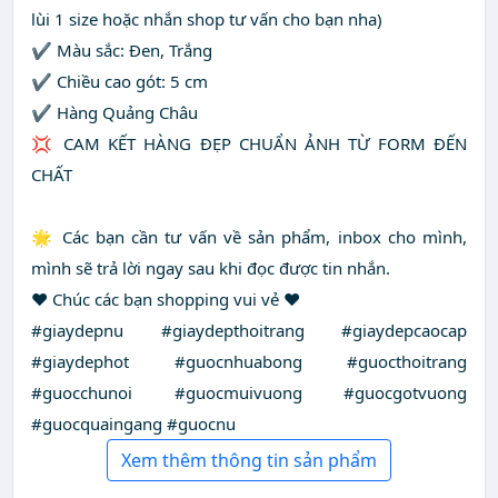
lùi 1 size hoặc nhắn shop tư vấn cho bạn nha)
✔️ Màu sắc: Đen, Trắng
✔️ Chiều cao gót: 5 cm
✔️ Hàng Quảng Châu
💢 CAM KẾT HÀNG ĐẸP CHUẨN ẢNH TỪ FORM ĐẾN
CHẤT
🌟 Các bạn cần tư vấn về sản phẩm, inbox cho mình,
mình sẽ trả lời ngay sau khi đọc được tin nhắn.
❤️ Chúc các bạn shopping vui vẻ ❤️
#giaydepnu #giaydepthoitrang #giaydepcaocap
#giaydephot #guocnhuabong #guocthoitrang
#guocchunoi #guocmuivuong #guocgotvuong
#guocquaingang #guocnu
Xem thêm thông tin sản phẩm