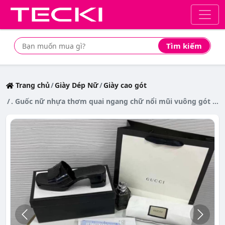
Tìm kiếm
Tìm mua sản phẩm giá rẻ nhất
Trang chủ
Giày Dép Nữ
Giày cao gót
. Guốc nữ nhựa thơm quai ngang chữ nổi mũi vuông gót vuông to 5p Full box Hãng cao cấp (Form rộng) . <