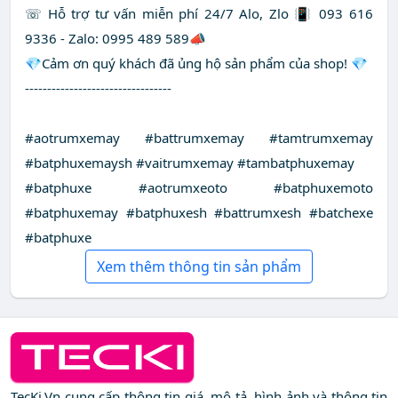
☏ Hỗ trợ tư vấn miễn phí 24/7 Alo, Zlo 📳 093 616
9336 - Zalo: 0995 489 589📣
💎Cảm ơn quý khách đã ủng hộ sản phẩm của shop! 💎
---------------------------------
#aotrumxemay #battrumxemay #tamtrumxemay
#batphuxemaysh #vaitrumxemay #tambatphuxemay
#batphuxe #aotrumxeoto #batphuxemoto
#batphuxemay #batphuxesh #battrumxesh #batchexe
#batphuxe
Xem thêm thông tin sản phẩm
TecKi.Vn cung cấp thông tin giá, mô tả, hình ảnh và thông tin