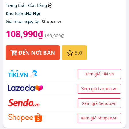
Trạng thái
: Còn hàng
Kho hàng:
Hà Nội
Giá mua ngay tại
:
Shopee.vn
108,990₫
199,000₫
ĐẾN NƠI BÁN
5.0
Xem giá Tiki.vn
Xem giá Lazada.vn
Xem giá Sendo.vn
Xem giá Shopee.vn