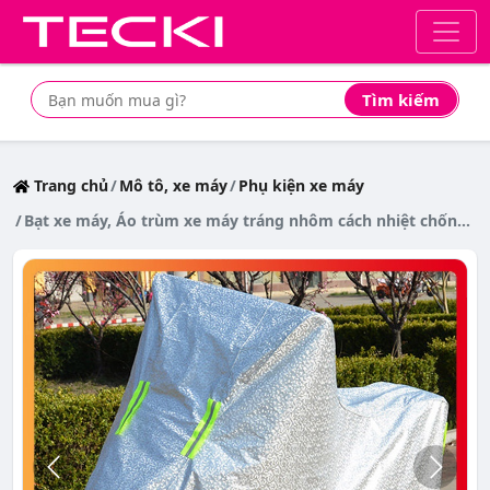
Tìm kiếm
Tìm mua sản phẩm giá rẻ nhất
Trang chủ
Mô tô, xe máy
Phụ kiện xe máy
Bạt xe máy, Áo trùm xe máy tráng nhôm cách nhiệt chống mưa nắng - SLC.VN