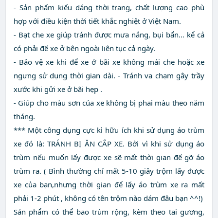
- Sản phẩm kiểu dáng thời trang, chất lượng cao phù
hợp với điều kiện thời tiết khắc nghiệt ở Việt Nam.
- Bạt che xe giúp tránh được mưa nắng, bụi bẩn… kể cả
có phải để xe ở bên ngoài liên tục cả ngày.
- Bảo vệ xe khi để xe ở bãi xe không mái che hoặc xe
ngưng sử dụng thời gian dài. - Tránh va chạm gây trầy
xước khi gửi xe ở bãi hẹp .
- Giúp cho màu sơn của xe không bị phai màu theo năm
tháng.
*** Một công dụng cực kì hữu ích khi sử dụng áo trùm
xe đó là: TRÁNH BỊ ĂN CẮP XE. Bởi vì khi sử dụng áo
trùm nếu muốn lấy được xe sẽ mất thời gian để gỡ áo
trùm ra. ( Bình thường chỉ mất 5-10 giây trộm lấy được
xe của bạn,nhưng thời gian để lấy áo trùm xe ra mất
phải 1-2 phút , không có tên trộm nào dám đâu bạn ^^!)
Sản phẩm có thể bao trùm rộng, kèm theo tai gương,