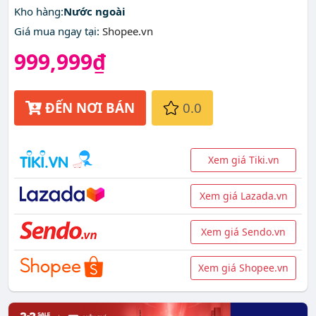
Kho hàng:
Nước ngoài
Giá mua ngay tại
:
Shopee.vn
999,999₫
ĐẾN NƠI BÁN
0.0
Xem giá Tiki.vn
Xem giá Lazada.vn
Xem giá Sendo.vn
Xem giá Shopee.vn