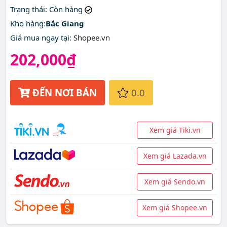
thước giá rẻ nhất ở đâu?
Trạng thái
: Còn hàng
Kho hàng:
Bắc Giang
Giá mua ngay tại
:
Shopee.vn
202,000₫
ĐẾN NƠI BÁN
0.0
Xem giá Tiki.vn
Xem giá Lazada.vn
Xem giá Sendo.vn
Xem giá Shopee.vn