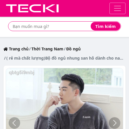
Tìm kiếm
Tìm mua sản phẩm giá rẻ nhất
Trang chủ
Thời Trang Nam
Đồ ngủ
( rẻ mà chất lượng)Bộ đồ ngủ nhung san hô dành cho nam giới mùa thu và đông dày dặn ấm áp trẻ trung cộng với kích thước