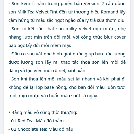
- Son kem lì nằm trong phiên bản Version 2 cảu dòng
son Milk Tea Velvet Tint đến từ thương hiệu Romand lấy
cảm hứng từ màu sắc ngọt ngào của ly trà sữa thơm dịu.
- Son có kết cấu chất son milky velvet mịn mượt, nhẹ
nhàng lướt mịn trên đôi môi, với công thức blur cover
bao bọc lấy đôi môi mềm mại.
- Đầu cọ son vát nhẹ hình giọt nước giúp bạn ước lượng
được lượng son lấy ra, thao tác thoa son lên môi dễ
dàng và tạo viền môi rõ nét, xinh xắn
- Son khi thoa lên môi màu set lại nhanh và khi phai đi
không để lại lớp base hồng, cho bạn đôi màu luôn tươi
mới, mịn mượt và chuẩn màu suốt cả ngày.
• Bảng màu vô cùng thời thượng:
- 01 Red Tea: Màu đỏ thẫm
- 02 Chocolate Tea: Màu đỏ nâu