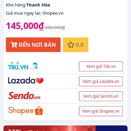
Kho hàng:
Thanh Hóa
Giá mua ngay tại
:
Shopee.vn
145,000₫
200,000₫
ĐẾN NƠI BÁN
0.0
Xem giá Tiki.vn
Xem giá Lazada.vn
Xem giá Sendo.vn
Xem giá Shopee.vn