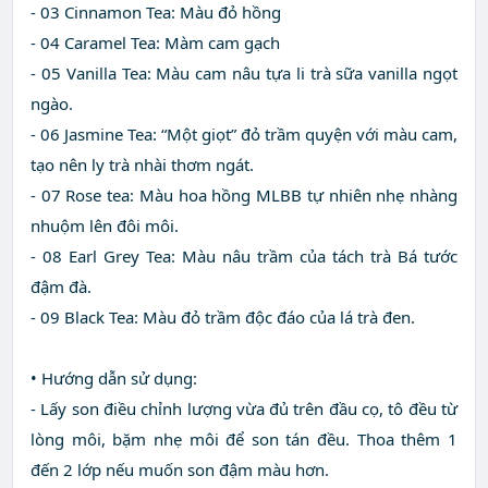
- 03 Cinnamon Tea: Màu đỏ hồng
- 04 Caramel Tea: Màm cam gạch
- 05 Vanilla Tea: Màu cam nâu tựa li trà sữa vanilla ngọt
ngào.
- 06 Jasmine Tea: “Một giọt” đỏ trầm quyện với màu cam,
tạo nên ly trà nhài thơm ngát.
- 07 Rose tea: Màu hoa hồng MLBB tự nhiên nhẹ nhàng
nhuộm lên đôi môi.
- 08 Earl Grey Tea: Màu nâu trầm của tách trà Bá tước
đậm đà.
- 09 Black Tea: Màu đỏ trầm độc đáo của lá trà đen.
• Hướng dẫn sử dụng:
- Lấy son điều chỉnh lượng vừa đủ trên đầu cọ, tô đều từ
lòng môi, bặm nhẹ môi để son tán đều. Thoa thêm 1
đến 2 lớp nếu muốn son đậm màu hơn.