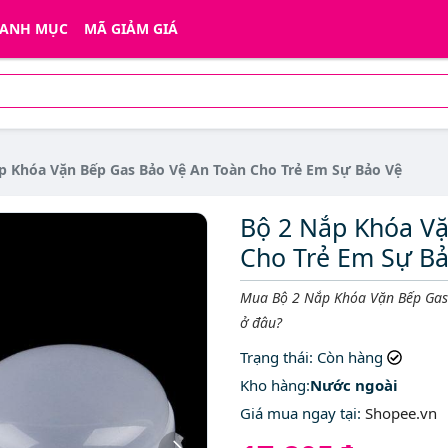
ANH MỤC
MÃ GIẢM GIÁ
p Khóa Vặn Bếp Gas Bảo Vệ An Toàn Cho Trẻ Em Sự Bảo Vệ
Bộ 2 Nắp Khóa Vặ
Cho Trẻ Em Sự Bả
Mô tả ngắn
Mua Bộ 2 Nắp Khóa Vặn Bếp Gas 
ở đâu?
Trạng thái
: Còn hàng
Kho hàng:
Nước ngoài
Giá mua ngay tại
:
Shopee.vn