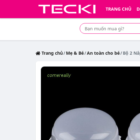
TRANG CHỦ
D
Tìm mua sản phẩm giá rẻ nhất
Trang chủ
Mẹ & Bé
An toàn cho bé
Bộ 2 Nắ