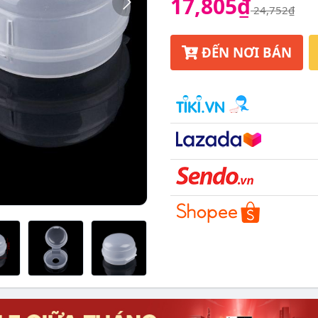
17,805₫
24,752₫
ĐẾN NƠI BÁN