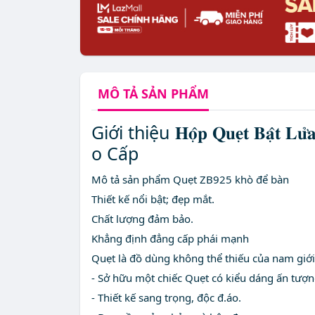
MÔ TẢ
SẢN PHẨM
Giới thiệu 𝐇𝐨̣̂𝐩 𝐐𝐮𝐞̣𝐭 𝐁
o Cấp
Mô tả sản phẩm Quẹt ZB925 khò để bàn
Thiết kế nổi bật; đẹp mắt.
Chất lượng đảm bảo.
Khẳng định đẳng cấp phái mạnh
Quẹt là đồ dùng không thể thiếu của nam giới,
- Sở hữu một chiếc Quẹt có kiểu dáng ấn tượn
- Thiết kế sang trọng, độc đ.áo.