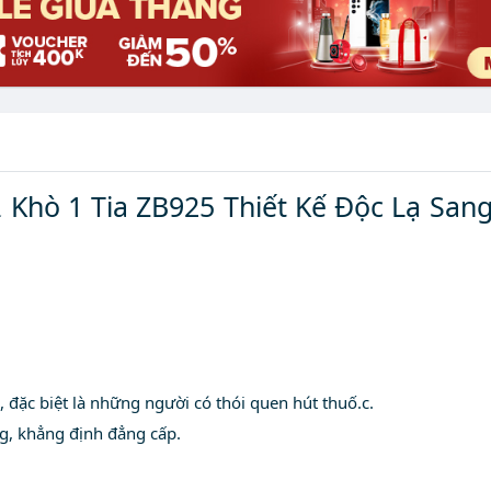
𝐚̣̂𝐭 𝐋𝐮̛̉𝐚 Khò 1 Tia ZB925 Thiết Kế Độc 
 đặc biệt là những người có thói quen hút thuố.c.
g, khẳng định đẳng cấp.