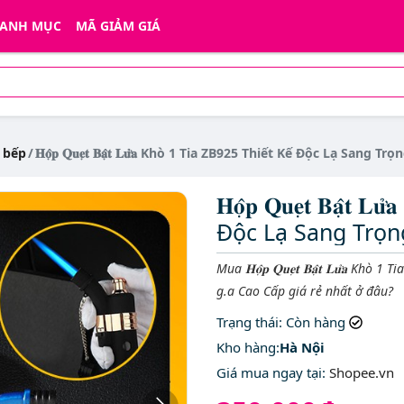
ANH MỤC
MÃ GIẢM GIÁ
 bếp
𝐇𝐨̣̂𝐩 𝐐𝐮𝐞̣𝐭 𝐁𝐚̣̂𝐭 𝐋𝐮̛̉𝐚 Khò 1 Tia ZB925 Thiết Kế Độc Lạ Sa
𝐇𝐨̣̂𝐩 𝐐𝐮𝐞̣𝐭 𝐁𝐚̣̂
Độc Lạ Sang Trọn
Mô tả ngắn
Mua 𝐇𝐨̣̂𝐩 𝐐𝐮𝐞̣𝐭 𝐁𝐚̣̂𝐭 𝐋𝐮̛̉
g.a Cao Cấp giá rẻ nhất ở đâu?
Trạng thái
: Còn hàng
Kho hàng:
Hà Nội
Giá mua ngay tại
:
Shopee.vn