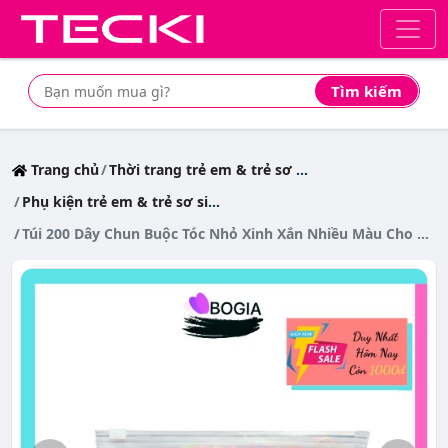
Tìm kiếm
Tìm mua sản phẩm giá rẻ nhất
Trang chủ
Thời trang trẻ em & trẻ sơ sinh
Phụ kiện trẻ em & trẻ sơ sinh
Túi 200 Dây Chun Buộc Tóc Nhỏ Xinh Xắn Nhiều Màu Cho Bé Gái