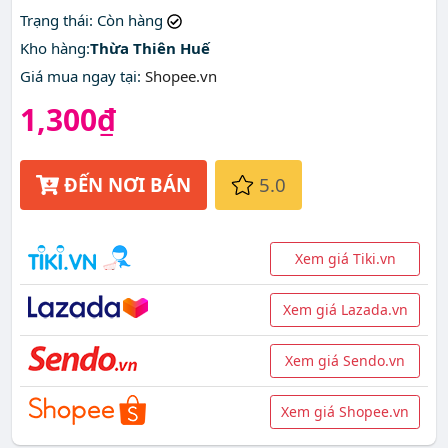
Trạng thái
: Còn hàng
Kho hàng:
Thừa Thiên Huế
Giá mua ngay tại
:
Shopee.vn
1,300₫
ĐẾN NƠI BÁN
5.0
Xem giá Tiki.vn
Xem giá Lazada.vn
Xem giá Sendo.vn
Xem giá Shopee.vn