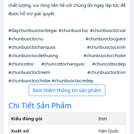
chất lượng, vui lòng liên hệ với chúng tôi ngay lập tức để
được hỗ trợ giải quyết.
#daychunbuoctocbegai #chunbuoctoc #chunbuoctocvai
#chunbuoctocnu #chunbuoctocgiare
#chunbuoctochanquoc #chunbuoctocxinh
#chunbuoctocdethuong #chunbuoctocchobe
#chuncottoc #chuncottochanquoc #chuncottocdep
#chunbuoctoctreem #chunbuoctoctron
#chunbuoctocchobe #chunbuoctocredep
Xem thêm thông tin sản phẩm
Chi Tiết Sản Phẩm
Kiểu đóng gói
Đơn
Xuất xứ
Hàn Quốc