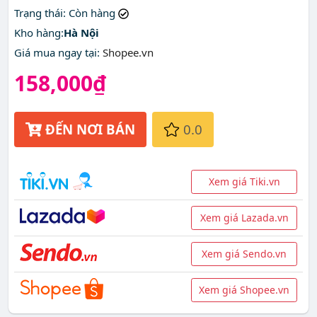
Trạng thái
: Còn hàng
Kho hàng:
Hà Nội
Giá mua ngay tại
:
Shopee.vn
158,000₫
ĐẾN NƠI BÁN
0.0
Xem giá Tiki.vn
Xem giá Lazada.vn
Xem giá Sendo.vn
Xem giá Shopee.vn