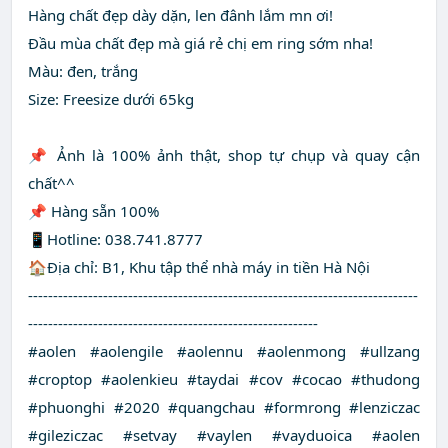
Hàng chất đẹp dày dặn, len đânh lắm mn ơi!
Đầu mùa chất đẹp mà giá rẻ chị em ring sớm nha!
Màu: đen, trắng
Size: Freesize dưới 65kg
📌 Ảnh là 100% ảnh thật, shop tự chụp và quay cận
chất^^
📌 Hàng sẵn 100%
📱Hotline: 038.741.8777
🏠Địa chỉ: B1, Khu tập thể nhà máy in tiền Hà Nội
------------------------------------------------------------------------------
----------------------------------------------------------
#aolen #aolengile #aolennu #aolenmong #ullzang
#croptop #aolenkieu #taydai #cov #cocao #thudong
#phuonghi #2020 #quangchau #formrong #lenziczac
#gileziczac #setvay #vaylen #vayduoica #aolen