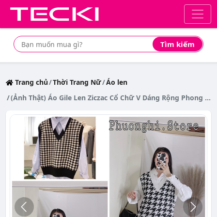
Tìm kiếm
Tìm mua sản phẩm giá rẻ nhất
Trang chủ
Thời Trang Nữ
Áo len
(Ảnh Thật) Áo Gile Len Ziczac Cổ Chữ V Dáng Rộng Phong Cách Hàn Quốc Cho Nữ