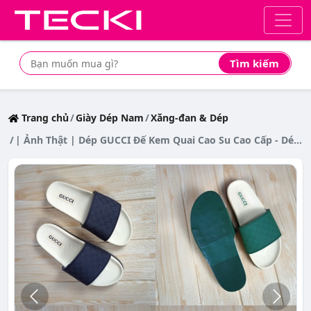
Tìm kiếm
Tìm mua sản phẩm giá rẻ nhất
Trang chủ
Giày Dép Nam
Xăng-đan & Dép
| Ảnh Thật | Dép GUCCI Đế Kem Quai Cao Su Cao Cấp - Dép Thời Trang Hottrend 2022