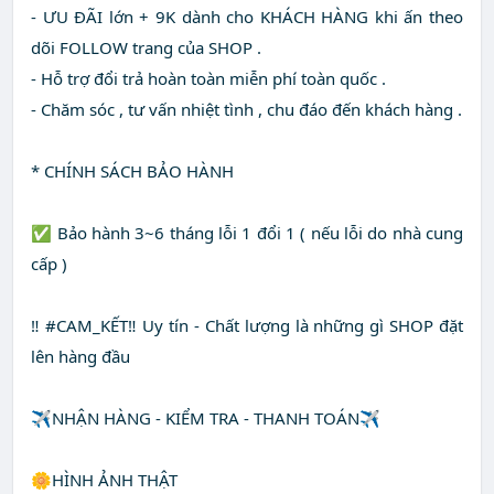
- ƯU ĐÃI lớn + 9K dành cho KHÁCH HÀNG khi ấn theo
dõi FOLLOW trang của SHOP .
- Hỗ trợ đổi trả hoàn toàn miễn phí toàn quốc .
- Chăm sóc , tư vấn nhiệt tình , chu đáo đến khách hàng .
* CHÍNH SÁCH BẢO HÀNH
✅ Bảo hành 3~6 tháng lỗi 1 đổi 1 ( nếu lỗi do nhà cung
cấp )
‼️ #CAM_KẾT‼️ Uy tín - Chất lượng là những gì SHOP đặt
lên hàng đầu
✈️NHẬN HÀNG - KIỂM TRA - THANH TOÁN✈️
🌼HÌNH ẢNH THẬT