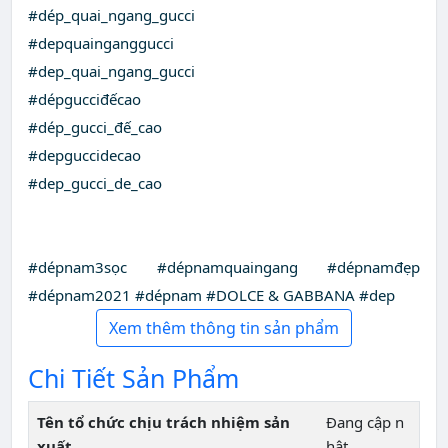
#dép_quai_ngang_gucci
#depquainganggucci
#dep_quai_ngang_gucci
#dépgucciđếcao
#dép_gucci_đế_cao
#depguccidecao
#dep_gucci_de_cao
#dépnam3sọc #dépnamquaingang #dépnamđẹp
#dépnam2021 #dépnam #DOLCE & GABBANA #dep
Xem thêm thông tin sản phẩm
Chi Tiết Sản Phẩm
Tên tổ chức chịu trách nhiệm sản
Đang cập n
xuất
hật