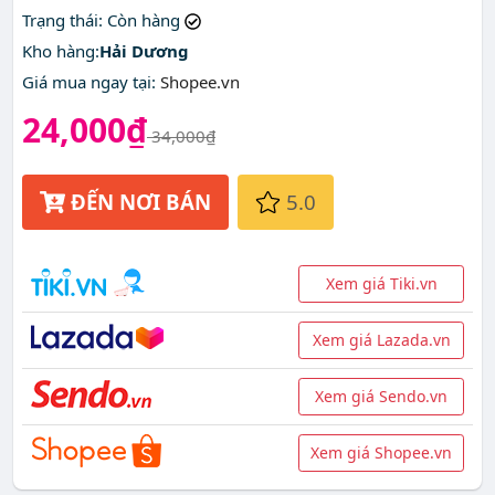
Trạng thái
: Còn hàng
Kho hàng:
Hải Dương
Giá mua ngay tại
:
Shopee.vn
24,000₫
34,000₫
ĐẾN NƠI BÁN
5.0
Xem giá Tiki.vn
Xem giá Lazada.vn
Xem giá Sendo.vn
Xem giá Shopee.vn