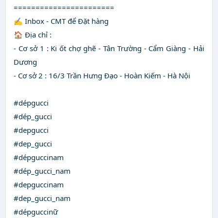
=======================
✍️ Inbox - CMT để Đặt hàng
🏠 Địa chỉ :
- Cơ sở 1 : Ki ốt chợ ghẽ - Tân Trường - Cẩm Giàng - Hải
Dương
- Cơ sở 2 : 16/3 Trần Hưng Đạo - Hoàn Kiếm - Hà Nội
#dépgucci
#dép_gucci
#depgucci
#dep_gucci
#dépguccinam
#dép_gucci_nam
#depguccinam
#dep_gucci_nam
#dépguccinữ