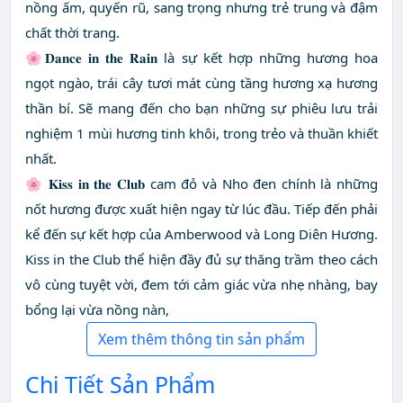
nồng ấm, quyến rũ, sang trọng nhưng trẻ trung và đậm
chất thời trang.
🌸𝐃𝐚𝐧𝐜𝐞 𝐢𝐧 𝐭𝐡𝐞 𝐑𝐚𝐢𝐧 là sự kết hợp những hương hoa
ngọt ngào, trái cây tươi mát cùng tầng hương xạ hương
thần bí. Sẽ mang đến cho bạn những sự phiêu lưu trải
nghiệm 1 mùi hương tinh khôi, trong trẻo và thuần khiết
nhất.
🌸 𝐊𝐢𝐬𝐬 𝐢𝐧 𝐭𝐡𝐞 𝐂𝐥𝐮𝐛 cam đỏ và Nho đen chính là những
nốt hương được xuất hiện ngay từ lúc đầu. Tiếp đến phải
kể đến sự kết hợp của Amberwood và Long Diên Hương.
Kiss in the Club thể hiện đầy đủ sự thăng trầm theo cách
vô cùng tuyệt vời, đem tới cảm giác vừa nhẹ nhàng, bay
bổng lại vừa nồng nàn,
Xem thêm thông tin sản phẩm
Chi Tiết Sản Phẩm