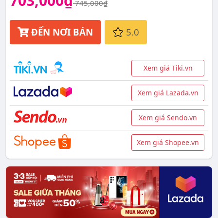
703,000₫
745,000₫
ĐẾN NƠI BÁN
5.0
Xem giá Tiki.vn
Xem giá Lazada.vn
Xem giá Sendo.vn
Xem giá Shopee.vn