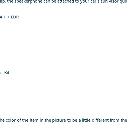
ts Clip, the speakerphone can be attached to your car's sun visor qui
V4.1 + EDR
r Kit
he color of the item in the picture to be a little different from t