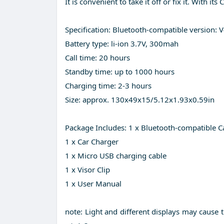
It is convenient to take it off or fix it. With i
Specification: Bluetooth-compatible version: 
Battery type: li-ion 3.7V, 300mah
Call time: 20 hours
Standby time: up to 1000 hours
Charging time: 2-3 hours
Size: approx. 130x49x15/5.12x1.93x0.59in
Package Includes: 1 x Bluetooth-compatible Ca
1 x Car Charger
1 x Micro USB charging cable
1 x Visor Clip
1 x User Manual
note: Light and different displays may cause t