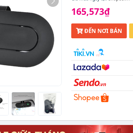
165,573₫
ĐẾN NƠI BÁN