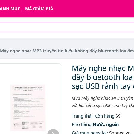
ANH MỤC
MÃ GIẢM GIÁ
Máy nghe nhạc MP3 truyền tín hiệu không dây bluetooth loa âm tha
Máy nghe nhạc MP
dây bluetooth loa
sạc USB rảnh tay 
Mô tả ngắn
Mua Máy nghe nhạc MP3 truyền t
với hai cổng sạc USB rảnh tay ch
Trạng thái
: Còn hàng
Kho hàng:
Nước ngoài
Giá mua ngay tại
:
Shopee.vn