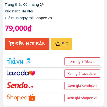
Trạng thái
: Còn hàng
Kho hàng:
Hà Nội
Giá mua ngay tại
:
Shopee.vn
79,000₫
ĐẾN NƠI BÁN
5.0
Xem giá Tiki.vn
Xem giá Lazada.vn
Xem giá Sendo.vn
Xem giá Shopee.vn