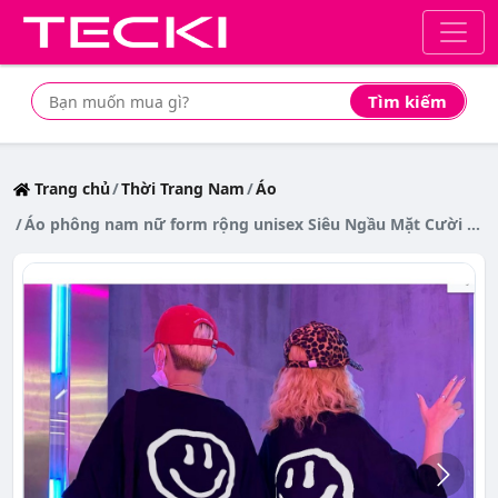
Tìm kiếm
Tìm mua sản phẩm giá rẻ nhất
Trang chủ
Thời Trang Nam
Áo
Áo phông nam nữ form rộng unisex Siêu Ngầu Mặt Cười Dễ Thương áo thun tay lỡ oversize