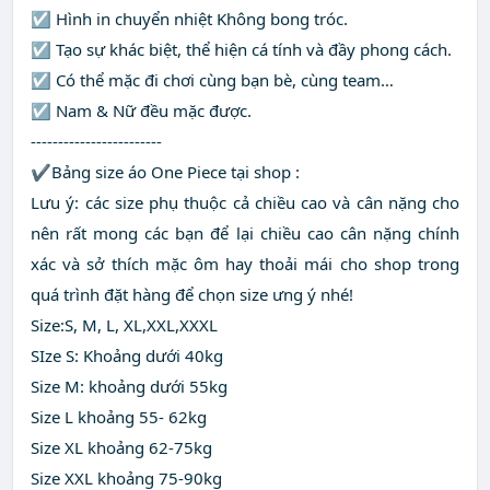
☑️ Hình in chuyển nhiệt Không bong tróc.
☑️ Tạo sự khác biệt, thể hiện cá tính và đầy phong cách.
☑️ Có thể mặc đi chơi cùng bạn bè, cùng team…
☑️ Nam & Nữ đều mặc được.
------------------------
✔️Bảng size áo One Piece tại shop :
Lưu ý: các size phụ thuộc cả chiều cao và cân nặng cho
nên rất mong các bạn để lại chiều cao cân nặng chính
xác và sở thích mặc ôm hay thoải mái cho shop trong
quá trình đặt hàng để chọn size ưng ý nhé!
Size:S, M, L, XL,XXL,XXXL
SIze S: Khoảng dưới 40kg
Size M: khoảng dưới 55kg
Size L khoảng 55- 62kg
Size XL khoảng 62-75kg
Size XXL khoảng 75-90kg