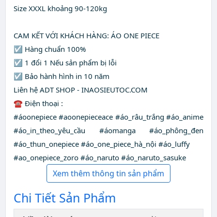
Size XXXL khoảng 90-120kg
CAM KẾT VỚI KHÁCH HÀNG: ÁO ONE PIECE
☑️ Hàng chuẩn 100%
☑️ 1 đổi 1 Nếu sản phẩm bị lỗi
☑️ Bảo hành hình in 10 năm
Liên hệ ADT SHOP - INAOSIEUTOC.COM
☎ Điện thoại :
#áoonepiece #aoonepieceace #áo_râu_trắng #áo_anime
#áo_in_theo_yêu_cầu #áomanga #áo_phông_đen
#áo_thun_onepiece #áo_one_piece_hà_nội #áo_luffy
#ao_onepiece_zoro #áo_naruto #áo_naruto_sasuke
Xem thêm thông tin sản phẩm
Chi Tiết Sản Phẩm