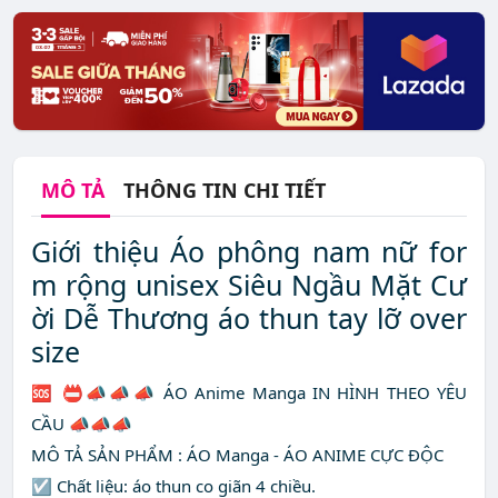
MÔ TẢ
THÔNG TIN CHI TIẾT
Giới thiệu Áo phông nam nữ for
m rộng unisex Siêu Ngầu Mặt Cư
ời Dễ Thương áo thun tay lỡ over
size
🆘 📛📣📣📣 ÁO Anime Manga IN HÌNH THEO YÊU
CẦU 📣📣📣
MÔ TẢ SẢN PHẨM : ÁO Manga - ÁO ANIME CỰC ĐỘC
☑️ Chất liệu: áo thun co giãn 4 chiều.