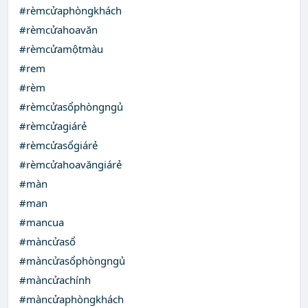
#rèmcửaphòngkhách
#rèmcửahoavăn
#rèmcửamộtmàu
#rem
#rèm
#rèmcửasổphòngngủ
#rèmcửagiárẻ
#rèmcửasổgiárẻ
#rèmcửahoavăngiárẻ
#màn
#man
#mancua
#màncửasổ
#màncửasổphòngngủ
#màncửachính
#màncửaphòngkhách