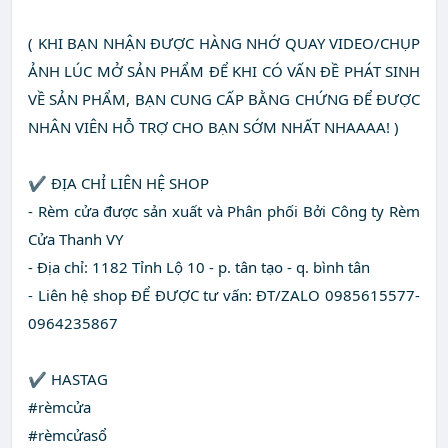
( KHI BẠN NHẬN ĐƯỢC HÀNG NHỚ QUAY VIDEO/CHỤP
ẢNH LÚC MỞ SẢN PHẨM ĐỂ KHI CÓ VẤN ĐỀ PHÁT SINH
VỀ SẢN PHẨM, BẠN CUNG CẤP BẰNG CHỨNG ĐỂ ĐƯỢC
NHÂN VIÊN HỖ TRỢ CHO BẠN SỚM NHẤT NHAAAA! )
✔ ĐỊA CHỈ LIÊN HỆ SHOP
- Rèm cửa được sản xuất và Phân phối Bởi Công ty Rèm
Cửa Thanh VY
- Địa chỉ: 1182 Tỉnh Lộ 10 - p. tân tạo - q. bình tân
- Liên hệ shop ĐỂ ĐƯỢC tư vấn: ĐT/ZALO 0985615577-
0964235867
✔ HASTAG
#rèmcửa
#rèmcửasổ