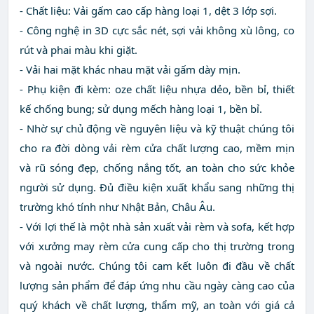
- Chất liệu: Vải gấm cao cấp hàng loại 1, dệt 3 lớp sợi.
- Công nghệ in 3D cực sắc nét, sợi vải không xù lông, co
rút và phai màu khi giặt.
- Vải hai mặt khác nhau mặt vải gấm dày mịn.
- Phụ kiện đi kèm: oze chất liệu nhựa dẻo, bền bỉ, thiết
kế chống bung; sử dụng mếch hàng loại 1, bền bỉ.
- Nhờ sự chủ động về nguyên liệu và kỹ thuật chúng tôi
cho ra đời dòng vải rèm cửa chất lượng cao, mềm mịn
và rũ sóng đẹp, chống nắng tốt, an toàn cho sức khỏe
người sử dụng. Đủ điều kiện xuất khẩu sang những thị
trường khó tính như Nhật Bản, Châu Âu.
- Với lợi thế là một nhà sản xuất vải rèm và sofa, kết hợp
với xưởng may rèm cửa cung cấp cho thị trường trong
và ngoài nước. Chúng tôi cam kết luôn đi đầu về chất
lượng sản phẩm để đáp ứng nhu cầu ngày càng cao của
quý khách về chất lượng, thẩm mỹ, an toàn với giá cả