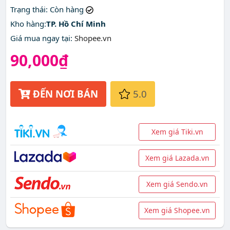
Trạng thái
: Còn hàng
Kho hàng:
TP. Hồ Chí Minh
Giá mua ngay tại
:
Shopee.vn
90,000₫
ĐẾN NƠI BÁN
5.0
Xem giá Tiki.vn
Xem giá Lazada.vn
Xem giá Sendo.vn
Xem giá Shopee.vn