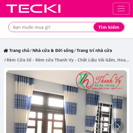
Tìm kiếm
Tìm mua sản phẩm giá rẻ nhất
Trang chủ
Nhà cửa & Đời sống
Trang trí nhà cửa
Rèm Cửa Sổ - Rèm cửa Thanh Vy - Chất Liệu Vải Gấm, Hoa Văn Sang Trọng