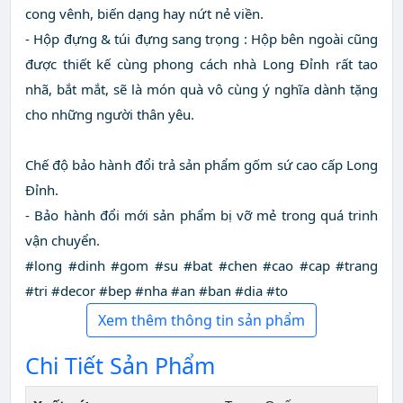
cong vênh, biến dạng hay nứt nẻ viền.
- Hộp đựng & túi đựng sang trọng : Hộp bên ngoài cũng
được thiết kế cùng phong cách nhà Long Đỉnh rất tao
nhã, bắt mắt, sẽ là món quà vô cùng ý nghĩa dành tặng
cho những người thân yêu.
Chế độ bảo hành đổi trả sản phẩm gốm sứ cao cấp Long
Đỉnh.
- Bảo hành đổi mới sản phẩm bị vỡ mẻ trong quá trinh
vận chuyển.
#long #dinh #gom #su #bat #chen #cao #cap #trang
#tri #decor #bep #nha #an #ban #dia #to
Xem thêm thông tin sản phẩm
Chi Tiết Sản Phẩm