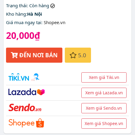
Trạng thái
: Còn hàng
Kho hàng:
Hà Nội
Giá mua ngay tại
:
Shopee.vn
20,000₫
ĐẾN NƠI BÁN
5.0
Xem giá Tiki.vn
Xem giá Lazada.vn
Xem giá Sendo.vn
Xem giá Shopee.vn