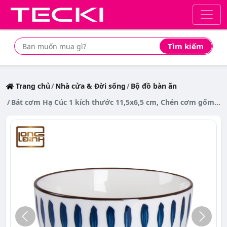
Tìm kiếm
Tìm mua sản phẩm giá rẻ nhất
Trang chủ
Nhà cửa & Đời sống
Bộ đồ bàn ăn
Bát cơm Hạ Cúc 1 kích thước 11,5x6,5 cm, Chén cơm gốm sứ Ceramic cao cấp Long Đỉnh