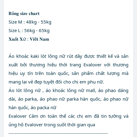
𝐁ả𝐧𝐠 𝐬𝐢𝐳𝐞 𝐜𝐡𝐚𝐫𝐭
Size M : 48kg - 55kg
Size L : 56kg - 65kg
𝐗𝐮ấ𝐭 𝐗ứ : 𝐕𝐢ệ𝐭 𝐍𝐚𝐦
Áo khoác kaki lót lông nữ rút dây được thiết kế và sản
xuất bởi thương hiệu thời trang Evalover với thương
hiệu uy tín trên toàn quốc, sản phẩm chất lượng mà
mang lại vẻ đẹp tuyệt đối cho chị em phụ nữ.
Áo lót lông nữ , áo khoác lông nữ mall, áo phao dáng
dài, áo parka, áo phao nữ parka hàn quốc, áo phao nữ
hàn quốc, áo packa nữ
Evalover Cảm ơn toàn thể các chị em đã tin tưởng và
ủng hộ Evalover trong suốt thời gian qua
-----------------------------------------------------------------