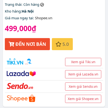
Trạng thái
: Còn hàng
Kho hàng:
Hà Nội
Giá mua ngay tại
:
Shopee.vn
499,000₫
ĐẾN NƠI BÁN
5.0
Xem giá Tiki.vn
Xem giá Lazada.vn
Xem giá Sendo.vn
Xem giá Shopee.vn