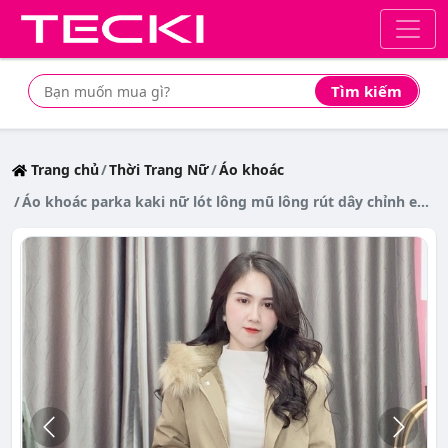
Tìm kiếm
Tìm mua sản phẩm giá rẻ nhất
Trang chủ
Thời Trang Nữ
Áo khoác
Áo khoác parka kaki nữ lót lông mũ lông rút dây chỉnh eo túi hộp chéo EvaLover