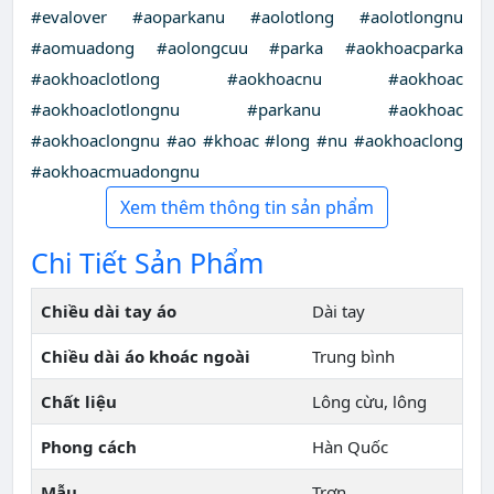
#evalover #aoparkanu #aolotlong #aolotlongnu
#aomuadong #aolongcuu #parka #aokhoacparka
#aokhoaclotlong #aokhoacnu #aokhoac
#aokhoaclotlongnu #parkanu #aokhoac
#aokhoaclongnu #ao #khoac #long #nu #aokhoaclong
#aokhoacmuadongnu
Xem thêm thông tin sản phẩm
Chi Tiết Sản Phẩm
Chiều dài tay áo
Dài tay
Chiều dài áo khoác ngoài
Trung bình
Chất liệu
Lông cừu, lông
Phong cách
Hàn Quốc
Mẫu
Trơn