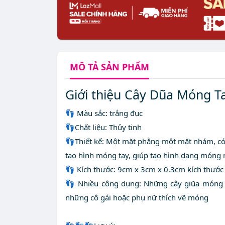
MÔ TẢ
SẢN PHẨM
Giới thiệu Cây Dũa Móng T
👣 Màu sắc: trắng đục
👣Chất liệu: Thủy tinh
👣Thiết kế: Một mặt phẳng một mặt nhám, có 
tạo hình móng tay, giúp tạo hình dạng móng
👣 Kích thước: 9cm x 3cm x 0.3cm kích thước
👣 Nhiều công dụng: Những cây giũa móng n
những cô gái hoặc phụ nữ thích vẽ móng