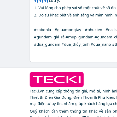
👣👣👣Lưu ý:
1. Vui lòng cho phép sai số một chút về số đ
2. Do sự khác biệt về ánh sáng và màn hình, 
#cobonla #giuamongtay #phukien #nail
#gundam_giá_rẻ #mụp_gundam #gundam_ch
#dũa_gundam #dũa_thủy_tinh #dũa_nano #thủ
TecKi.Vn cung cấp thông tin giá, mô tả, hình ả
Thiết Bị Điện Gia Dụng, Điện Thoại & Phụ Kiện,
mại điện tử uy tín, nhằm giúp khách hàng lựa c
Quý khách cần thêm thông tin khác về sản phẩm