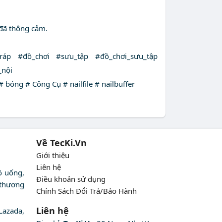
 đã thông cảm.
áp #đồ_chơi #sưu_tập #đồ_chơi_sưu_tập
nội
ng # Công Cụ # nailfile # nailbuffer
Về TecKi.Vn
Giới thiệu
Liên hệ
ồ uống,
Điều khoản sử dụng
 thương
Chính Sách Đổi Trả/Bảo Hành
Liên hệ
Lazada,