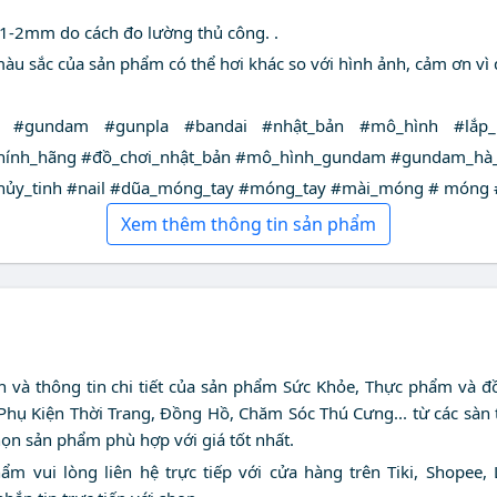
o 1-2mm do cách đo lường thủ công. .
màu sắc của sản phẩm có thể hơi khác so với hình ảnh, cảm ơn vì
s #gundam #gunpla #bandai #nhật_bản #mô_hình #lắp_r
ính_hãng #đồ_chơi_nhật_bản #mô_hình_gundam #gundam_hà_
y_tinh #nail #dũa_móng_tay #móng_tay #mài_móng # móng # bó
Xem thêm thông tin sản phẩm
nh và thông tin chi tiết của sản phẩm Sức Khỏe, Thực phẩm và đ
 Phụ Kiện Thời Trang, Đồng Hồ, Chăm Sóc Thú Cưng... từ các sàn
họn sản phẩm phù hợp với giá tốt nhất.
 vui lòng liên hệ trực tiếp với cửa hàng trên Tiki, Shopee, 