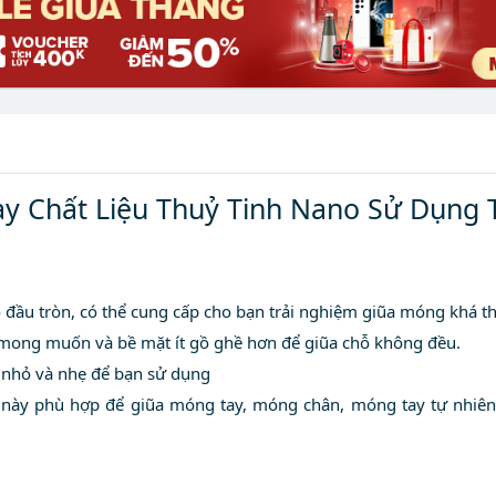
ay Chất Liệu Thuỷ Tinh Nano Sử Dụng T
đầu tròn, có thể cung cấp cho bạn trải nghiệm giũa móng khá th
 mong muốn và bề mặt ít gồ ghề hơn để giũa chỗ không đều.
 nhỏ và nhẹ để bạn sử dụng
ày phù hợp để giũa móng tay, móng chân, móng tay tự nhiên,