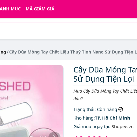
ANH MỤC
MÃ GIẢM GIÁ
óng
Cây Dũa Móng Tay Chất Liệu Thuỷ Tinh Nano Sử Dụng Tiện L
Cây Dũa Móng Tay
Sử Dụng Tiện Lợi
Mô tả ngắn
Mua Cây Dũa Móng Tay Chất Liệu
đâu?
Trạng thái
: Còn hàng
Kho hàng:
TP. Hồ Chí Minh
Giá mua ngay tại
:
Shopee.vn