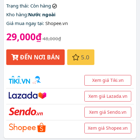
Trạng thái
: Còn hàng
Kho hàng:
Nước ngoài
Giá mua ngay tại
:
Shopee.vn
29,000₫
48,000₫
ĐẾN NƠI BÁN
5.0
Xem giá Tiki.vn
Xem giá Lazada.vn
Xem giá Sendo.vn
Xem giá Shopee.vn