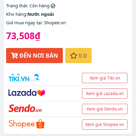
đâu?
Trạng thái
: Còn hàng
Kho hàng:
Nước ngoài
Giá mua ngay tại
:
Shopee.vn
73,508₫
ĐẾN NƠI BÁN
0.0
Xem giá Tiki.vn
Xem giá Lazada.vn
Xem giá Sendo.vn
Xem giá Shopee.vn