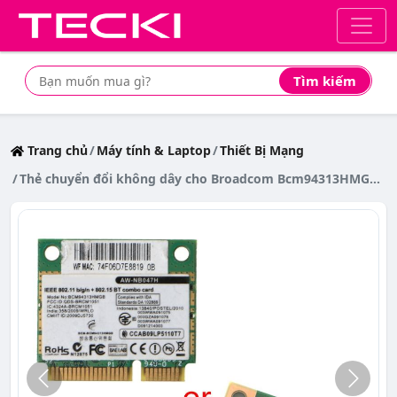
Tìm kiếm
Tìm mua sản phẩm giá rẻ nhất
Trang chủ
Máy tính & Laptop
Thiết Bị Mạng
Thẻ chuyển đổi không dây cho Broadcom Bcm94313HMGB AW-NB047H BCM4313 Mini Pci-e Wifi Bluetooth4.0