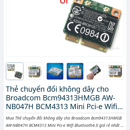
Thẻ chuyển đổi không dây cho
Broadcom Bcm94313HMGB AW-
NB047H BCM4313 Mini Pci-e Wifi
Bluetooth4.0
Mô tả ngắn
Mua Thẻ chuyển đổi không dây cho Broadcom Bcm94313HMGB
AW-NB047H BCM4313 Mini Pci-e Wifi Bluetooth4.0 giá rẻ nhất ở