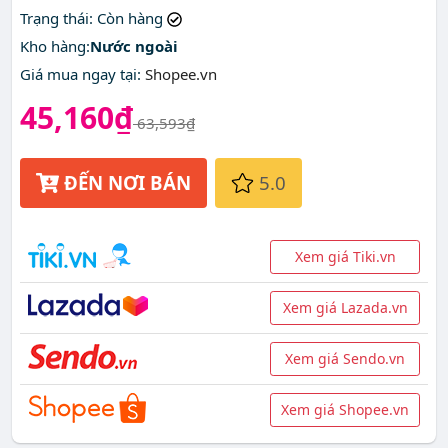
Trạng thái
: Còn hàng
Kho hàng:
Nước ngoài
Giá mua ngay tại
:
Shopee.vn
45,160₫
63,593₫
ĐẾN NƠI BÁN
5.0
Xem giá Tiki.vn
Xem giá Lazada.vn
Xem giá Sendo.vn
Xem giá Shopee.vn