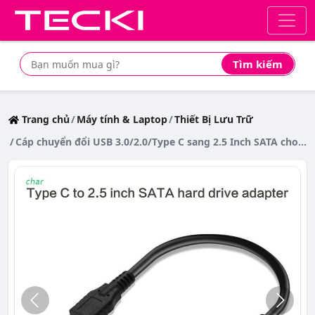
Tìm kiếm
Tìm mua sản phẩm giá rẻ nhất
Trang chủ
Máy tính & Laptop
Thiết Bị Lưu Trữ
Cáp chuyển đổi USB 3.0/2.0/Type C sang 2.5 Inch SATA cho ổ cứng 2.5'' HDD/SSD