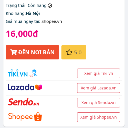
Trạng thái
: Còn hàng
Kho hàng:
Hà Nội
Giá mua ngay tại
:
Shopee.vn
16,000₫
ĐẾN NƠI BÁN
5.0
Xem giá Tiki.vn
Xem giá Lazada.vn
Xem giá Sendo.vn
Xem giá Shopee.vn