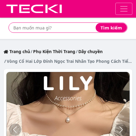
Tìm kiếm
Tìm mua sản phẩm giá rẻ nhất
Trang chủ
Phụ Kiện Thời Trang
Dây chuyền
Vòng Cổ Hai Lớp Đính Ngọc Trai Nhân Tạo Phong Cách Tiểu Thư Hàn Quốc L5