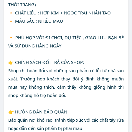
THỜI TRANG)
🔸 CHẤT LIỆU : HỢP KIM + NGỌC TRAI NHÂN TẠO
🔸 MÀU SẮC : NHIỀU MÀU
🔸 PHÙ HỢP VỚI ĐI CHƠI, DỰ TIỆC , GIAO LƯU BẠN BÈ
VÀ SỬ DỤNG HÀNG NGÀY
👉 CHÍNH SÁCH ĐỔI TRẢ CỦA SHOP:
Shop chỉ hoàn đổi với những sản phẩm có lỗi từ nhà sản
xuất. Trường hợp khách thay đổi ý định không muốn
mua hay không thich, cảm thấy không giống hình thì
shop không hỗ trợ hoàn đổi.
👉 HƯỚNG DẪN BẢO QUẢN :
Bảo quản nơi khô ráo, tránh tiếp xúc với các chất tẩy rửa
hoặc dẫn đến sản phẩm bị phai màu .