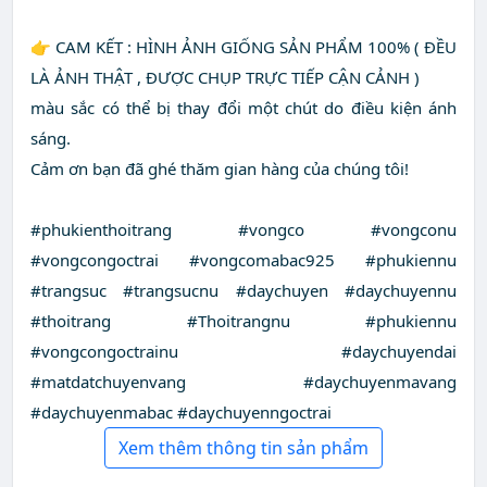
👉 CAM KẾT : HÌNH ẢNH GIỐNG SẢN PHẨM 100% ( ĐỀU
LÀ ẢNH THẬT , ĐƯỢC CHỤP TRỰC TIẾP CẬN CẢNH )
màu sắc có thể bị thay đổi một chút do điều kiện ánh
sáng.
Cảm ơn bạn đã ghé thăm gian hàng của chúng tôi!
#phukienthoitrang #vongco #vongconu
#vongcongoctrai #vongcomabac925 #phukiennu
#trangsuc #trangsucnu #daychuyen #daychuyennu
#thoitrang #Thoitrangnu #phukiennu
#vongcongoctrainu #daychuyendai
#matdatchuyenvang #daychuyenmavang
#daychuyenmabac #daychuyenngoctrai
Xem thêm thông tin sản phẩm