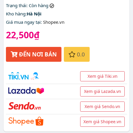
giá rẻ nhất ở đâu?
Trạng thái
: Còn hàng
Kho hàng:
Hà Nội
Giá mua ngay tại
:
Shopee.vn
22,500₫
ĐẾN NƠI BÁN
0.0
Xem giá Tiki.vn
Xem giá Lazada.vn
Xem giá Sendo.vn
Xem giá Shopee.vn