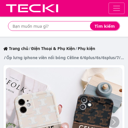
Tìm kiếm
Tìm mua sản phẩm giá rẻ nhất
Trang chủ
Điện Thoại & Phụ Kiện
Phụ kiện
Ốp lưng iphone viền nổi bóng Cêline 6/6plus/6s/6splus/7/7plus/8/8plus/x/xr/xs/11/12/pro/max/plus/promax