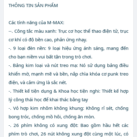
THÔNG TIN SẢN PHẨM
Các tính năng của M-MAX:
--. Công tắc màu xanh: Trục cơ học thể thao điện tử, trục
cơ khí có độ bền cao, phản ứng nhạy.
-. 9 loại đèn nền: 9 loại hiệu ứng ánh sáng, mang đến
cho bạn niềm vui bất tận trong trò chơi.
-. Bảng kim loại và nút treo mạ: Nó sử dụng bảng điều
khiển mờ, mạnh mẽ và bền, nắp chìa khóa cơ punk treo
điện, và cảm ứng là sắc nét.
-. Thiết kế tiện dụng & Khoa học tiện nghi: Thiết kế hợp
lý công thái học để khai thác bằng tay
-. Vỏ hợp kim nhôm không khung: Không rỉ sét, chống
bong tróc, chống mồ hôi, chống ăn mòn.
-. 26 phím không có xung đột: Bao gồm hầu hết các
phím trò chơi, 26 nút không xung đột cùng một lúc, có