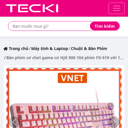
Tìm kiếm
Tìm mua sản phẩm giá rẻ nhất
Trang chủ
Máy tính & Laptop
Chuột & Bàn Phím
Bàn phím cơ chơi game cơ HJK 900 104 phím FD 619 với 108 phím Rainbow Led RGB 10 Chế Độ Cực đỉnh VNET