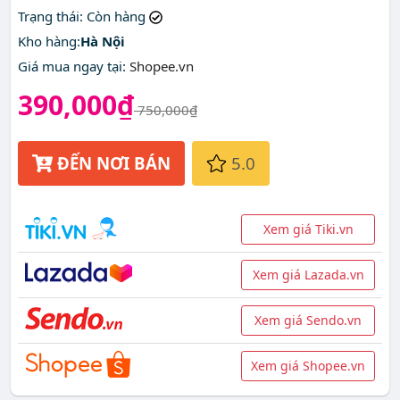
nhất ở đâu?
Trạng thái
: Còn hàng
Kho hàng:
Hà Nội
Giá mua ngay tại
:
Shopee.vn
390,000₫
750,000₫
ĐẾN NƠI BÁN
5.0
Xem giá Tiki.vn
Xem giá Lazada.vn
Xem giá Sendo.vn
Xem giá Shopee.vn