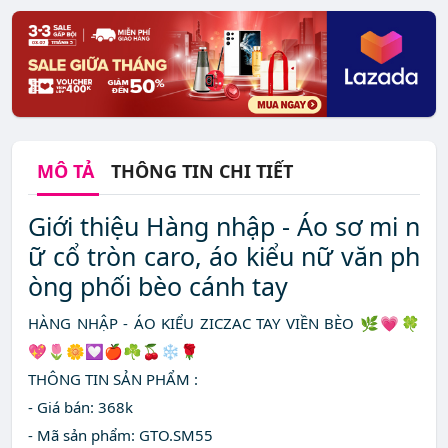
MÔ TẢ
THÔNG TIN CHI TIẾT
Giới thiệu Hàng nhập - Áo sơ mi n
ữ cổ tròn caro, áo kiểu nữ văn ph
òng phối bèo cánh tay
HÀNG NHẬP - ÁO KIỂU ZICZAC TAY VIỀN BÈO 🌿💗🍀
💖🌷🌼💟🍎☘🍒❄🌹
THÔNG TIN SẢN PHẨM :
- Giá bán: 368k
- Mã sản phẩm: GTO.SM55