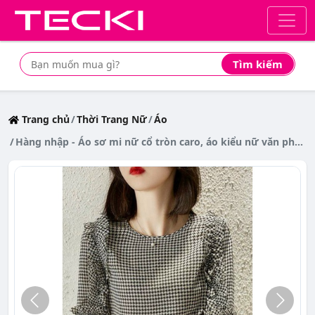
Tìm kiếm
Tìm mua sản phẩm giá rẻ nhất
Trang chủ
Thời Trang Nữ
Áo
Hàng nhập - Áo sơ mi nữ cổ tròn caro, áo kiểu nữ văn phòng phối bèo cánh tay