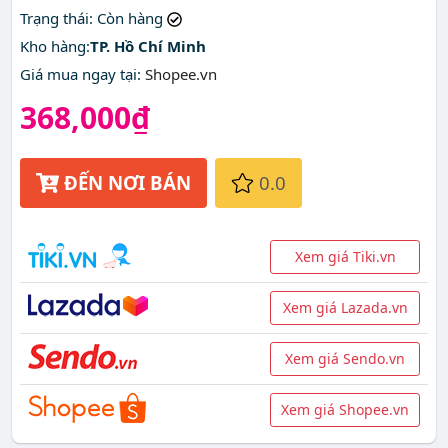
Trạng thái
: Còn hàng
Kho hàng:
TP. Hồ Chí Minh
Giá mua ngay tại
:
Shopee.vn
368,000₫
ĐẾN NƠI BÁN
0.0
Xem giá Tiki.vn
Xem giá Lazada.vn
Xem giá Sendo.vn
Xem giá Shopee.vn