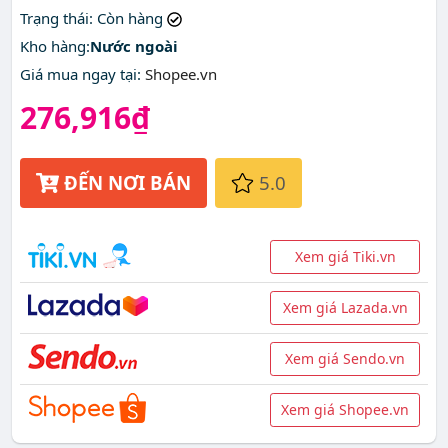
Trạng thái
: Còn hàng
Kho hàng:
Nước ngoài
Giá mua ngay tại
:
Shopee.vn
276,916₫
ĐẾN NƠI BÁN
5.0
Xem giá Tiki.vn
Xem giá Lazada.vn
Xem giá Sendo.vn
Xem giá Shopee.vn