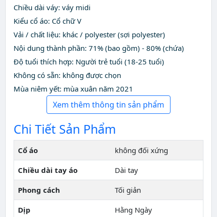
Chiều dài váy: váy midi
Kiểu cổ áo: Cổ chữ V
Vải / chất liệu: khác / polyester (sợi polyester)
Nội dung thành phần: 71% (bao gồm) - 80% (chứa)
Độ tuổi thích hợp: Người trẻ tuổi (18-25 tuổi)
Không có sẵn: không được chọn
Mùa niêm yết: mùa xuân năm 2021
Xem thêm thông tin sản phẩm
Chi Tiết Sản Phẩm
Cổ áo
không đối xứng
Chiều dài tay áo
Dài tay
Phong cách
Tối giản
Dịp
Hằng Ngày