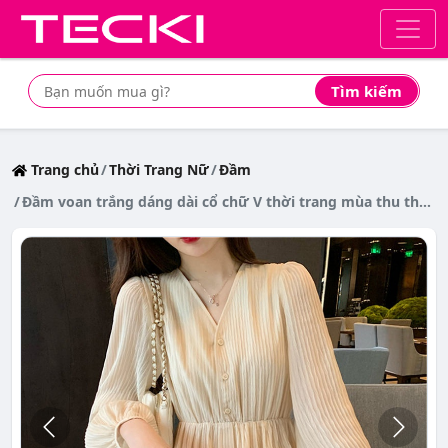
Tìm kiếm
Tìm mua sản phẩm giá rẻ nhất
Trang chủ
Thời Trang Nữ
Đầm
Đầm voan trắng dáng dài cổ chữ V thời trang mùa thu thanh lịch cho nữ