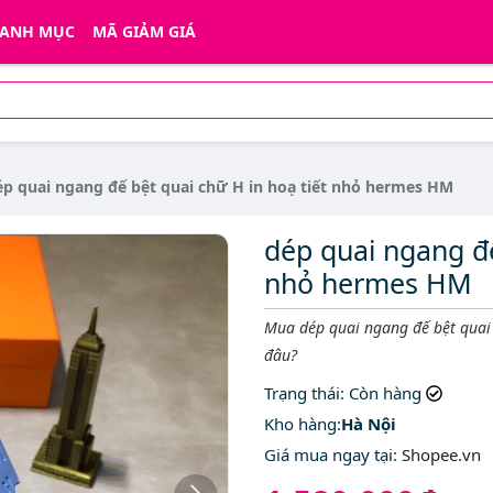
ANH MỤC
MÃ GIẢM GIÁ
ép quai ngang đế bệt quai chữ H in hoạ tiết nhỏ hermes HM
dép quai ngang đế
nhỏ hermes HM
Mô tả ngắn
Mua dép quai ngang đế bệt quai 
đâu?
Trạng thái
: Còn hàng
Kho hàng:
Hà Nội
Giá mua ngay tại
:
Shopee.vn