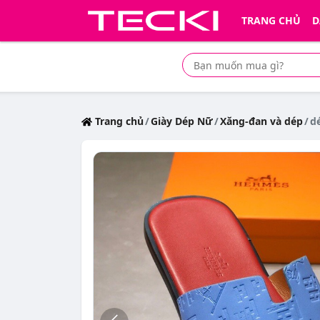
TRANG CHỦ
D
Tìm mua sản phẩm giá rẻ nhất
Trang chủ
Giày Dép Nữ
Xăng-đan và dép
d