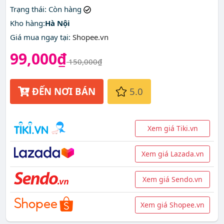
Trạng thái
: Còn hàng
Kho hàng:
Hà Nội
Giá mua ngay tại
:
Shopee.vn
99,000₫
150,000₫
ĐẾN NƠI BÁN
5.0
Xem giá Tiki.vn
Xem giá Lazada.vn
Xem giá Sendo.vn
Xem giá Shopee.vn