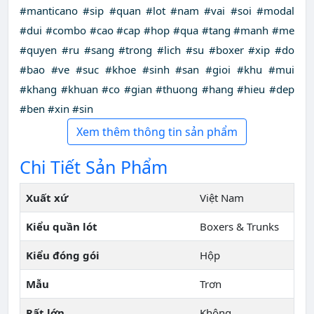
#manticano #sip #quan #lot #nam #vai #soi #modal
#dui #combo #cao #cap #hop #qua #tang #manh #me
#quyen #ru #sang #trong #lich #su #boxer #xip #do
#bao #ve #suc #khoe #sinh #san #gioi #khu #mui
#khang #khuan #co #gian #thuong #hang #hieu #dep
#ben #xin #sin
Xem thêm thông tin sản phẩm
Chi Tiết Sản Phẩm
Xuất xứ
Việt Nam
Kiểu quần lót
Boxers & Trunks
Kiểu đóng gói
Hộp
Mẫu
Trơn
Rất lớn
Không