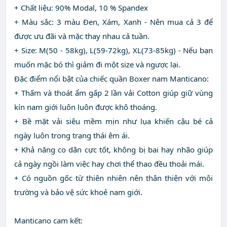
+ Chất liệu: 90% Modal, 10 % Spandex
+ Màu sắc: 3 màu Đen, Xám, Xanh - Nên mua cả 3 để
được ưu đãi và mặc thay nhau cả tuần.
+ Size: M(50 - 58kg), L(59-72kg), XL(73-85kg) - Nếu bạn
muốn mặc bó thì giảm đi một size và ngược lại.
Đặc điểm nổi bật của chiếc quần Boxer nam Manticano:
+ Thấm và thoát ẩm gấp 2 lần vải Cotton giúp giữ vùng
kín nam giới luôn luôn được khô thoáng.
+ Bề mặt vải siêu mềm mịn như lụa khiến cậu bé cả
ngày luôn trong trạng thái êm ái.
+ Khả năng co dãn cực tốt, không bị bai hay nhão giúp
cả ngày ngồi làm việc hay chơi thể thao đều thoải mái.
+ Có nguồn gốc từ thiên nhiên nên thân thiện với môi
trường và bảo vệ sức khoẻ nam giới.
Manticano cam kết: