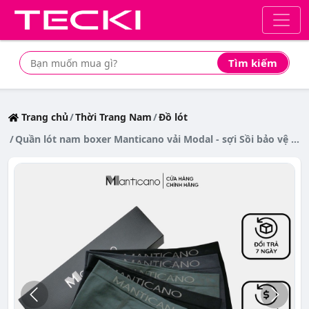
Tìm kiếm
Tìm mua sản phẩm giá rẻ nhất
Trang chủ
Thời Trang Nam
Đồ lót
Quần lót nam boxer Manticano vải Modal - sợi Sồi bảo vệ sức khoẻ sinh sản nam giới