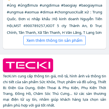
#ủng #ủngđimưa #ungdimua #baogiay #baogiaymua
#ungmua #aomua #dimua #chongnuocXuất xứ : Trung
Quốc. Đơn vị nhập khẩu :Hộ kinh doanh Nguyễn Tiến
Hội,MST 4900789257,KIOT 5 cty Thành An, Đ Trục
Chính, Tân Thanh, Xã Tân Thanh, H Văn Lãng, T Lạng Sơn
Xem thêm thông tin sản phẩm
TecKi.Vn cung cấp thông tin giá, mô tả, hình ảnh và thông tin
chi tiết của sản phẩm Sức Khỏe, Thực phẩm và đồ uống, Thiết
Bị Điện Gia Dụng, Điện Thoại & Phụ Kiện, Phụ Kiện Thời
Trang, Đồng Hồ, Chăm Sóc Thú Cưng... từ các sàn thương
mại điện tử uy tín, nhằm giúp khách hàng lựa chọn sản
phẩm phù hợp với giá tốt nhất.