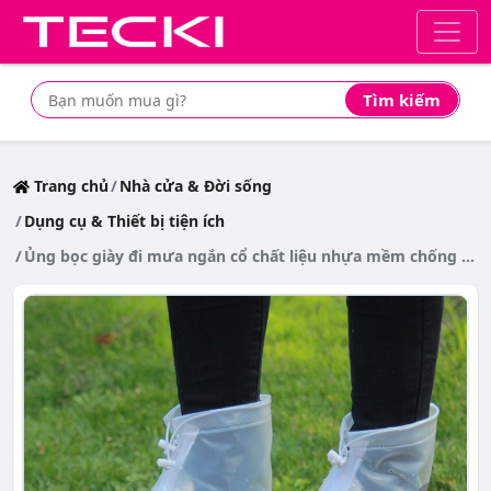
Tìm kiếm
Tìm mua sản phẩm giá rẻ nhất
Trang chủ
Nhà cửa & Đời sống
Dụng cụ & Thiết bị tiện ích
Ủng bọc giày đi mưa ngắn cổ chất liệu nhựa mềm chống thấm nước,có đế cao su chống trơn trượt BỀN,ĐẸP,RẺ