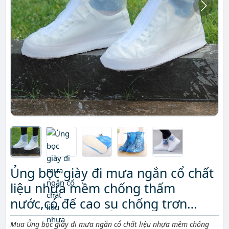
Ủng bọc giày đi mưa ngắn cổ chất
liệu nhựa mềm chống thấm
nước,có đế cao su chống trơn
trượt BỀN,ĐẸP,RẺ
Mô tả ngắn
Mua Ủng bọc giày đi mưa ngắn cổ chất liệu nhựa mềm chống