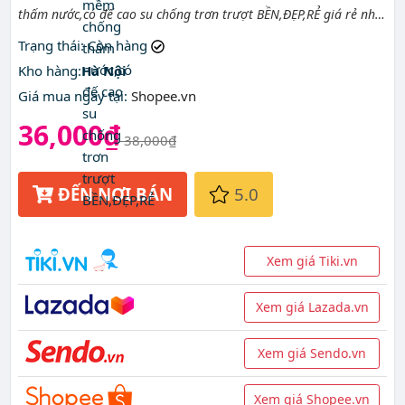
thấm nước,có đế cao su chống trơn trượt BỀN,ĐẸP,RẺ giá rẻ nhất
ở đâu?
Trạng thái
: Còn hàng
Kho hàng:
Hà Nội
Giá mua ngay tại
:
Shopee.vn
36,000₫
38,000₫
ĐẾN NƠI BÁN
5.0
Xem giá Tiki.vn
Xem giá Lazada.vn
Xem giá Sendo.vn
Xem giá Shopee.vn