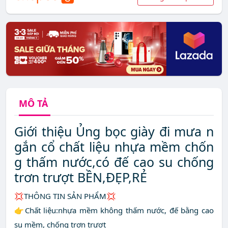
MÔ TẢ
Giới thiệu Ủng bọc giày đi mưa n
gắn cổ chất liệu nhựa mềm chốn
g thấm nước,có đế cao su chống
trơn trượt BỀN,ĐẸP,RẺ
💢THÔNG TIN SẢN PHẨM💢
👉Chất liệu:nhựa mềm không thấm nước, đế bằng cao
su mềm, chống trơn trượt