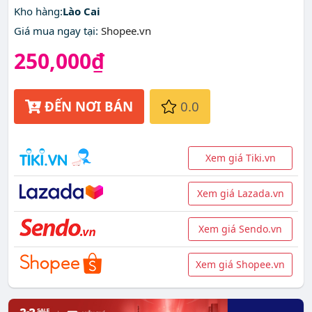
Kho hàng:
Lào Cai
Giá mua ngay tại
:
Shopee.vn
250,000₫
ĐẾN NƠI BÁN
0.0
Xem giá Tiki.vn
Xem giá Lazada.vn
Xem giá Sendo.vn
Xem giá Shopee.vn