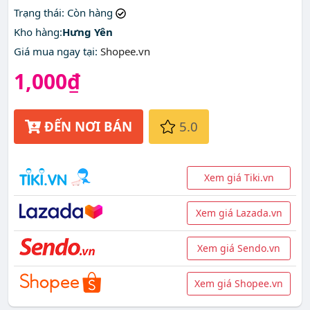
giá rẻ nhất ở đâu?
Trạng thái
: Còn hàng
Kho hàng:
Hưng Yên
Giá mua ngay tại
:
Shopee.vn
1,000₫
ĐẾN NƠI BÁN
5.0
Xem giá Tiki.vn
Xem giá Lazada.vn
Xem giá Sendo.vn
Xem giá Shopee.vn