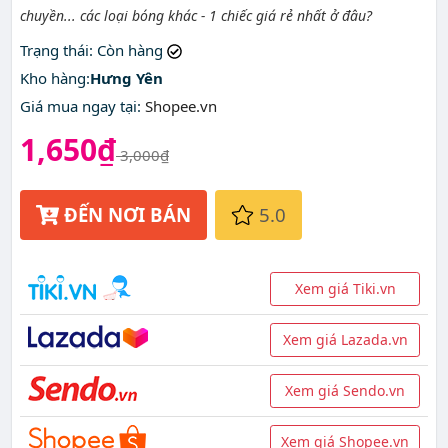
chuyền... các loại bóng khác - 1 chiếc giá rẻ nhất ở đâu?
Trạng thái
: Còn hàng
Kho hàng:
Hưng Yên
Giá mua ngay tại
:
Shopee.vn
1,650₫
3,000₫
ĐẾN NƠI BÁN
5.0
Xem giá Tiki.vn
Xem giá Lazada.vn
Xem giá Sendo.vn
Xem giá Shopee.vn