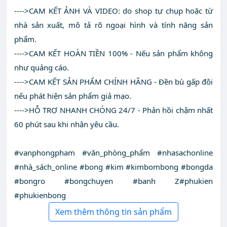
---->CAM KẾT ẢNH VÀ VIDEO: do shop tự chụp hoặc từ
nhà sản xuất, mô tả rõ ngoại hình và tính năng sản
phẩm.
---->CAM KẾT HOÀN TIỀN 100% - Nếu sản phẩm không
như quảng cáo.
---->CAM KẾT SẢN PHẨM CHÍNH HÃNG - Đền bù gấp đôi
nếu phát hiện sản phẩm giả mạo.
---->HỖ TRỢ NHANH CHÓNG 24/7 - Phản hồi chậm nhất
60 phút sau khi nhận yêu cầu.
#vanphongpham #văn_phòng_phẩm #nhasachonline
#nhà_sách_online #bong #kim #kimbombong #bongda
#bongro #bongchuyen #banh Z#phukien
#phukienbong
Xem thêm thông tin sản phẩm