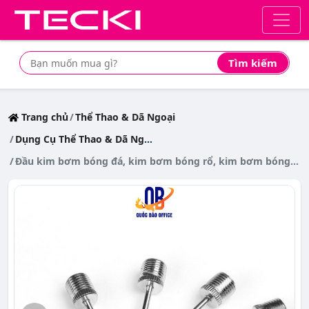
Tìm kiếm
Tìm mua sản phẩm giá rẻ nhất
Trang chủ
Thể Thao & Dã Ngoại
Dụng Cụ Thể Thao & Dã Ngoại
Đầu kim bơm bóng đá, kim bơm bóng rổ, kim bơm bóng chuyền... các loại bóng khác - 1 chiếc