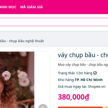
ANH MỤC
MÃ GIẢM GIÁ
bầu - chụp bầu nghệ thuật
váy chụp bầu - c
Mô tả ngắn
Mua váy chụp bầu - chụp bầu ngh
Trạng thái
: Còn hàng
Kho hàng:
TP. Hồ Chí Minh
Giá mua ngay tại
:
Shopee.vn
380,000₫