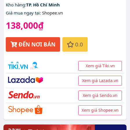
Kho hàng:
TP. Hồ Chí Minh
Giá mua ngay tại
:
Shopee.vn
138,000₫
ĐẾN NƠI BÁN
0.0
Xem giá Tiki.vn
Xem giá Lazada.vn
Xem giá Sendo.vn
Xem giá Shopee.vn