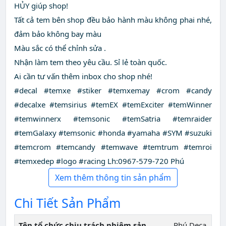
HỦY giúp shop!
Tất cả tem bên shop đều bảo hành màu không phai nhé,
đảm bảo không bay màu
Màu sắc có thể chỉnh sửa .
Nhận làm tem theo yêu cầu. Sỉ lẻ toàn quốc.
Ai cần tư vấn thêm inbox cho shop nhé!
#decal #temxe #stiker #temxemay #crom #candy
#decalxe #temsirius #temEX #temExciter #temWinner
#temwinnerx #temsonic #temSatria #temraider
#temGalaxy #temsonic #honda #yamaha #SYM #suzuki
#temcrom #temcandy #temwave #temtrum #temroi
#temxedep #logo #racing Lh:0967-579-720 Phú
Xem thêm thông tin sản phẩm
Chi Tiết Sản Phẩm
Tên tổ chức chịu trách nhiệm sản
Phú Deca