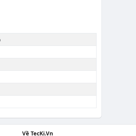
n
Về TecKi.Vn