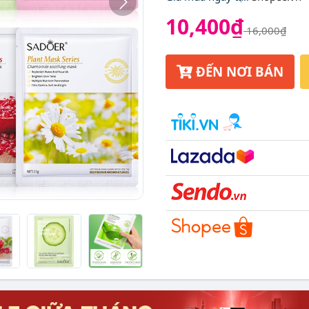
10,400₫
16,000₫
ĐẾN NƠI BÁN