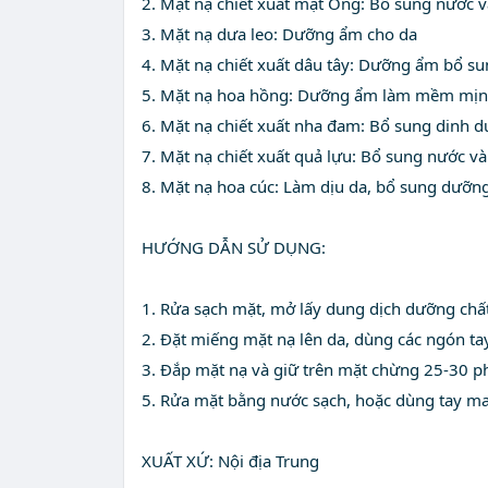
2. Mặt nạ chiết xuất mật Ong: Bổ sung nước 
3. Mặt nạ dưa leo: Dưỡng ẩm cho da
4. Mặt nạ chiết xuất dâu tây: Dưỡng ẩm bổ su
5. Mặt nạ hoa hồng: Dưỡng ẩm làm mềm mịn c
6. Mặt nạ chiết xuất nha đam: Bổ sung dinh
7. Mặt nạ chiết xuất quả lựu: Bổ sung nước v
8. Mặt nạ hoa cúc: Làm dịu da, bổ sung dưỡn
HƯỚNG DẪN SỬ DỤNG:
1. Rửa sạch mặt, mở lấy dung dịch dưỡng chất
2. Đặt miếng mặt nạ lên da, dùng các ngón tay
3. Đắp mặt nạ và giữ trên mặt chừng 25-30 phú
5. Rửa mặt bằng nước sạch, hoặc dùng tay ma
XUẤT XỨ: Nội địa Trung