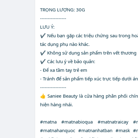
TRỌNG LƯỢNG: 30G
-----------------
LƯU Ý:
✔ Nếu bạn gặp các triệu chứng sau trong hoặc
tác dụng phụ nào khác.
✔ Không sử dụng sản phẩm trên vết thương h
✔ Các lưu ý về bảo quản:
- Để xa tầm tay trẻ em
- Tránh để sản phẩm tiếp xúc trực tiếp dưới á
-----------------
👍 Saniee Beauty là cửa hàng phân phối chín
hiện hàng nhái.
#matna #matnabioqua #matnatraicay #
#matnahanquoc #matnanhatban #mask #m