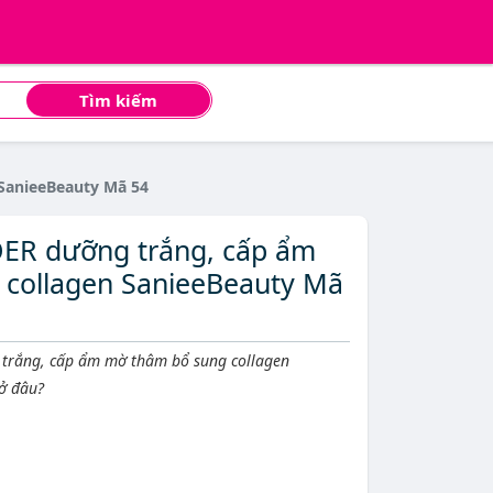
Tìm kiếm
SanieeBeauty Mã 54
OER dưỡng trắng, cấp ẩm
collagen SanieeBeauty Mã
trắng, cấp ẩm mờ thâm bổ sung collagen
ở đâu?