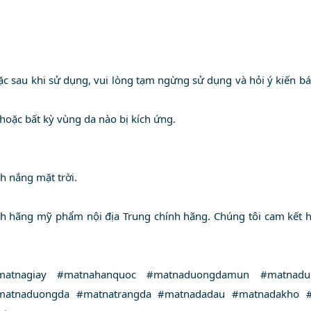
 sau khi sử dụng, vui lòng tạm ngừng sử dụng và hỏi ý kiến bá
oặc bất kỳ vùng da nào bị kích ứng.
nh nắng mặt trời.
h hãng mỹ phẩm nội địa Trung chính hãng. Chúng tôi cam kết
matnagiay #matnahanquoc #matnaduongdamun #matnaduo
atnaduongda #matnatrangda #matnadadau #matnadakho #