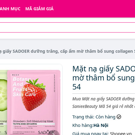
ANH MỤC
MÃ GIẢM GIÁ
ạ giấy SADOER dưỡng trắng, cấp ẩm mờ thâm bổ sung collagen 
Mặt nạ giấy SAD
mờ thâm bổ sung 
54
Mô tả ngắn
Mua Mặt nạ giấy SADOER dưỡng 
SanieeBeauty Mã 54 giá rẻ nhất 
Trạng thái
: Còn hàng
Kho hàng:
Hà Nội
Giá mua ngay tại
:
Shopee.vn