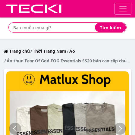
Tìm kiếm
Tìm mua sản phẩm giá rẻ nhất
Trang chủ
Thời Trang Nam
Áo
Áo thun Fear Of God FOG Essentials SS20 bản cao cấp chuẩn form âu, Áo tee Essentials in chữ silicon