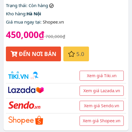
đâu?
Trạng thái
: Còn hàng
Kho hàng:
Hà Nội
Giá mua ngay tại
:
Shopee.vn
450,000₫
700,000₫
ĐẾN NƠI BÁN
5.0
Xem giá Tiki.vn
Xem giá Lazada.vn
Xem giá Sendo.vn
Xem giá Shopee.vn