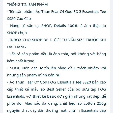
THÔNG TIN SẢN PHẨM
- Tên sản phẩm: Áo Thun Fear Of God FOG Essentials Tee
SS20 Cao Cấp
- Hàng có sẵn tại SHOP, Details 100% là ảnh thật do
SHOP chụp
​​​​​- INBOX CHO SHOP ĐỂ ĐƯỢC TƯ VẤN SIZE TRƯỚC KHI
ĐẶT HÀNG
- Tất cả sản phẩm đều là ảnh thật, nói không với hàng
kém chất lượng
- SHOP luôn đặt uy tín lên hàng đầu, trách nhiệm với
những sản phẩm mình bán ra
- Áo Thun Fear Of God FOG Essentials Tee SS20 bản cao
cấp thiết kế mẫu áo Best Seller của bộ sưu tập FOG
Essentials, với thiết kế basic đơn giản nhưng rất đẹp, dễ
phối đồ. Màu sắc đa dạng, chất liệu áo cotton 250g
nguyên chất dày dặn thoáng mát, chữ in Essentials dập