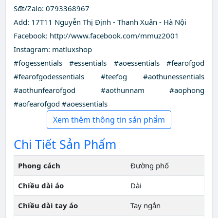
Sđt/Zalo: 0793368967
Add: 17T11 Nguyễn Thị Định - Thanh Xuân - Hà Nội
Facebook: http://www.facebook.com/mmuz2001
Instagram: matluxshop
#fogessentials #essentials #aoessentials #fearofgod
#fearofgodessentials #teefog #aothunessentials
#aothunfearofgod #aothunnam #aophong
#aofearofgod #aoessentials
Xem thêm thông tin sản phẩm
Chi Tiết Sản Phẩm
Phong cách
Đường phố
Chiều dài áo
Dài
Chiều dài tay áo
Tay ngắn